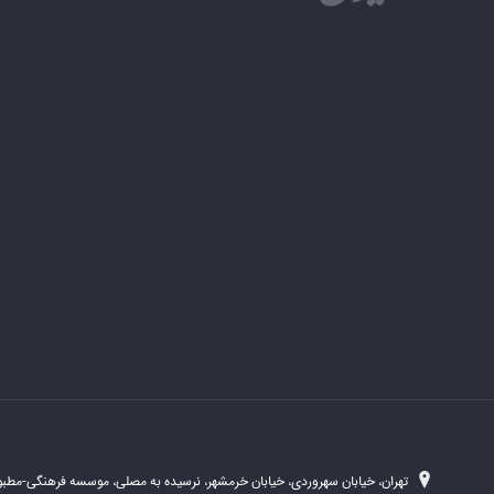
تهران، خیابان سهروردی، خیابان خرمشهر، نرسیده به مصلی، موسسه فرهنگی-مطبوع