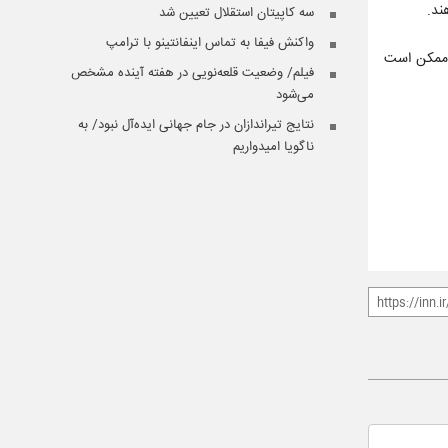
ند.
سه کاپیتان‌ استقلال تعیین شد
واکنش فیفا به تماس اینفانتینو با ترامپ
ین رضاییان در نیم فصل دوم فصل گذشته با قراردادی قرضی راهی فولاد شد و اکنون باتوجه به درخشش در جام جهانی ۲۰۲۶، ممکن است
فیلم/ وضعیت قلعه‌نویی در هفته آینده مشخص
می‌شود
نتایج تیراندازان در جام جهانی ایده‌آل نبود/ به
ناگویا امیدواریم