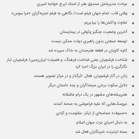
عیادت مدیرعامل صندوق هنر از استاد ایرج خواجه امیری
وقتی قاب، تمام جهان فیلم است/ نگاهی به فیلم تجربه‌گرای «مرا ببوس»
تفاوت واکنش‌ها را بپذیریم
آخرین وضعیت چنگیز وثوقی در بیمارستان
توسعه صنعتی بدون راهبری دولت ممکن نیست
کاوه کاویان در قطعه هنرمندان به خاک سپرده شد
شناخت فرشچیان یعنی شناخت فرهنگ، و فضیلت ایران‌زمین/ فرشچیان تبار
نگارگری را در ایران بزرگ احیا کرد
زنان در آثار فرشچیان، فعال، اثرگذار و در مرکز تصویر هستند
دلایل سکوت برخی سینماگران و چند داستان دیگر
هنرپیشه‌های مشهور در یک درام عاشقانه
عروسک‌هایی که علیه فراموشی به صحنه آمدند
«خسوف» حماسه‌ای از ایثار، مقاومت و آزادی
به دنبال احیای عزت جهان اسلام
بسته اینترنت خبرنگاران فعال شد