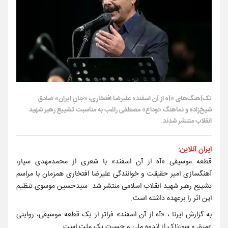
تک‌آهنگ‌های «آه از آن اسفند» علیرضا افتخاری، «جانِ ایران» صادق
شیخ‌زاده و نماهنگ «وداع» مصطفی راغب به مناسبت تشییع رهبر شهید
انقلاب منتشر شدند.
ایران آنلاین
:
قطعه موسیقی «آه از آن اسفند» با شعری از محمدمهدی سیار،
آهنگسازی امیر حقیقت و خوانندگی علیرضا افتخاری همزمان با مراسم
تشییع رهبر شهید انقلاب اسلامی منتشر شد. سیدحسین موسوی تنظیم
این اثر را برعهده داشته است.
به گزارش ایرنا ، «آه از آن اسفند» فراتر از یک قطعه موسیقی، روایتی
عمیق و سوزناک از اندوه ملی و حسرت یک ملت است.