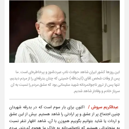
این روزها کشور ایران شاهد حوادث نادر، عبرت‌آموز و پرخاطره‌ای است. ما
پس از وفات شخص آقای (آیت‌الله) خمینی که چنان بدرقه‌ای را از مردم دیدیم،
تنها پس از ترور ناجوانمردانه شهید سلیمانی بود که عشق مردم را نسبت به آن
سرباز خادم و وفادار شاهد شدیم.
عبدالکریم سروش /
اکنون برای بار سوم است که در بدرقه شهیدان
چنین اجتماع پر از عشق و پر ارادتی را شاهد هستیم. بیش از این عشق
و اردات یا شاید بتوانیم بگوییم هم‌وزن با آن، شاهد اظهار تنفر نسبت
به متجاوزانی هستیم که ناجوانمردانه به خاک ما هجوم آوردند، مردم