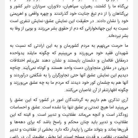
بی‌گناه ما را کشتند، رهبران، سپاهیان، دلاوران، سربازان دلیر کشور و
بی‌گناهان را از دم تیغ جنایت خود گذراندند و چهره واقعی و اهریمنی
خود را نشان دادند. در حقیقت این نمایش عشق؛ نمایش تنفری است
نسبت به این جهانخوارانی که دم از حقوق بشر می‌زنند و بویی از وفا به
بشر نبرده‌اند.
ما حرمت می‌نهیم به مردم کشورمان و به این ارادتی که نسبت به
شهیدان فقید خود می‌ورزند و می‌بینیم که چگونه مایلند یدواحده
درمقابل ظالمان و دشمنان بایستند و نشان دهند علی‌رغم اختلافات
درونی در مقابل متجاوزان دست واحد هستند و کوتاه نمی‌آیند. چناچه
دیدیم این نمایش عشق آنها حتی تجاوزگران را به شگفتی درآوردند و
آنها هم به چشمان کور خود دیدند که مردم ما به چه عشق می‌ورزند و
چگونه اظهارتنفر از آن غاصبان می‌کنند.
آری تذکری هم داریم به گردانندگان امور در کشور؛ که این عشق را
می‎‌بینید اما هیچ تمدنی بر عشق تنها بنا نشده است. عشق و احساسات
زودگذر است و آنچه می‌ماند عقلانیت و تدبیر است. و البته که این
عقلانیت و تدبیر باید چنان محکم و راسخ باشد که برای دهه‌ها و
قرن‌ها بماند و بتواند ملتی را پایدار نگه دارد. بخشی از عقلانیت و تدبیر
توانمندی نظامی و قدرت مسلح است، اما بخش عظیم‌تر آن در راضی