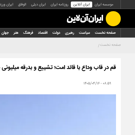
موسسه ایران
ایران آنلاین
روزنامه ایران
ایران دیلی
الوفاق
ایران ورز
صفحه نخست
سیاست
رهبری
دولت
اقتصاد
فرهنگ
هنر
جهان
صفحه نخست
قم در قاب وداع با قائد امت؛ تشییع و بدرقه میلیونی 
۰۸:۵۹ - ۱۴۰۵/۰۴/۱۶