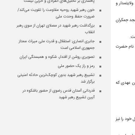
پافشاری بر تحلیل‌های انفرادی و حزبی نیست
ه‌شنبه ۱۶ تیر با حضور پرشور مردم ولایتمدار و
خون رهبر شهید روحیه مقاومت را تقویت می‌کند/
ضرورت حفظ وحدت ملی
سجد جمکران
بزرگداشت رهبر شهید در مصلای تهران از سوی رهبر
انقلاب
ت.
جابری انصاری:‌ استقلال و قدرت ملی میراث ممتاز
ه نام حضرت
جمهوری اسلامی است
تصویری روشن از اقتدار، شکوه و همبستگی ایران
رمز و راز یک حضور ملی
تشییع رهبر شهید بدون کوچک‌ترین حادثه امنیتی
برگزار شد
 آن عهدی که
قدردانی آستان قدس رضوی از حضور باشکوه در
آیین تشییع رهبر شهید
 خود را نیز