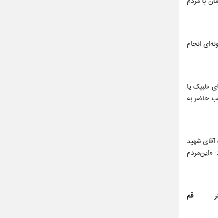
ان با مردم
ه‌ای انجام
ی «لبیک یا
سب حاضر به
 آقای شهید
 «این‌مردم
ر قم