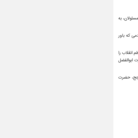
سئولان، به
می که باور
ظم انقلاب را
ت ابوالفضل
ی ثامن‌الحجج، حضرت