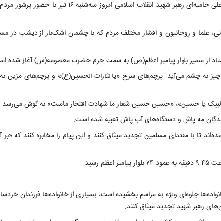
مراسم تشییع و بدرقه میلیونی پیکر حضرت آیت‌الله سید علی خامنه‌ای رهبر شهید انقلاب اسلامی امروز س
تانی، علما و روحانیون و اقشار مختلف مردم که با چشمان اشک‌بار از دیشب در م
ستاد از مسیر بلوار پیامبر اعظم(ص) به سمت حرم حضرت معصومه(س) آغاز شده اس
چیز به چشم می‌آید. پرچم‌های سرخ «یا لثارات الحسین(ع)» و پرچم‌های مزین ب
»، «لبیک یا حسین»، «حسین حسین شعار ما شهادت افتخار ماست» به گوش می‌رسد.
کنندگان مه پاش و دستگاه‌های آب پاش تعبیه شده است.
مده‌اند تا با مقتدای مسلمین تجدید میثاق کنند و این پیام را مخابره کنند که «بر
 رسید.
اده‌ها جلوه‌ای ویژه به مراسم بخشیده است، بسیاری از خانواده‌ها فرزندان خردسال
ن‌های رهبر شهید تجدید میثاق کنند.