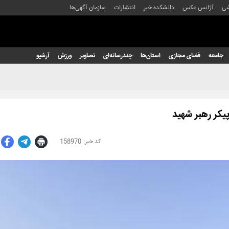
شی
آژانس عکس
دانشکده خبر
انتشارات
سازمان آگهی‌ها
جامعه
فضای مجازی
استان‌ها
چندرسانه‌ای
تصاویر
ورزش
آرشیو
پیکر رهبر شهید
158970