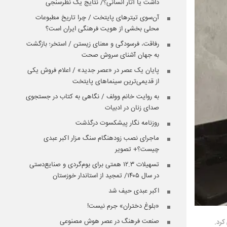
داشت یا آثار انسانی؟/ نتایج یک نظرسنجی
آن‌سوی تیترهای پایتخت / چرا تاریخ مطبوعات
محلی بخشی از هویت فرهنگی ایران است؟
رفاقت، فرسودگی و معنای زیستن / استخر؛ بازگشت
به جهان آشنای سروش صحت
پایان یک عصر در «عصر جدید» / اعلام فروش یکی
از قدیمی‌ترین سینماهای پایتخت
به روایت خانم وولف / نگاهی به کتاب در جستجوی
صدای زنان در ادبیات
روزنامه نگار پیشکسوت درگذشت
ماجرای نصب زودهنگام سنگ مزار اکبر عبدی
چیست؟+ تصویر
تسهیلات ۱۲.۳ همتی برای بوم‌گردی و صنایع‌دستی
در سال ۱۴۰۵/ تمجید از استاندار خوزستان
اکبر عبدی حیف شد
«بلوغ دختران» جرم نیست!
صنعت فرهنگ در عصر هوش مصنوعی
کرد.