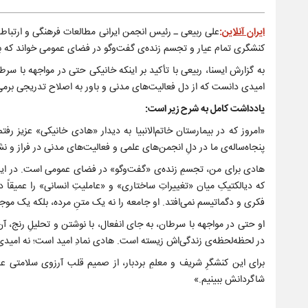
ایران آنلاین
:
علی ربیعی ـ رئیس انجمن ایرانی مطالعات فرهنگی و ارتباطات ـ
کنشگری تمام عیار و تجسم زنده‌ی گفت‌وگو در فضای عمومی خواند که با 
به گزارش ایسنا، ربیعی با تأکید بر اینکه خانیکی حتی در مواجهه با سرطا
امیدی دانست که از دل فعالیت‌های مدنی و باور به اصلاح تدریجی برمی‌
یادداشت کامل به شرح زیر است:
«امروز که در بیمارستان خاتم‌الانبیا به دیدار «هادی خانیکی» عزیز ر
پنجاه‌ساله‌ی ما در دلِ انجمن‌های علمی و فعالیت‌های مدنی در فراز 
هادی برای من، تجسمِ زنده‌ی «گفت‌وگو» در فضای عمومی است. در این سا
که دیالکتیکِ میان «تغییراتِ ساختاری» و «عاملیتِ انسانی» را عمیقاً
فکری و دگماتیسم نمی‌افتد. او جامعه را نه یک متنِ مرده، بلکه یک موجو
او حتی در مواجهه با سرطان، به جای انفعال، با نوشتن و تحلیلِ رنج، آن
در لحظه‌لحظه‌ی زندگی‌اش زیسته است. هادی نمادِ امید است؛ نه امیدی ان
برای این کنشگرِ شریف و معلمِ بردبار، از صمیم قلب آرزوی سلامتی عا
شاگردانش ببینیم.»