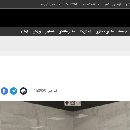
شی
آژانس عکس
دانشکده خبر
انتشارات
سازمان آگهی‌ها
جامعه
فضای مجازی
استان‌ها
چندرسانه‌ای
تصاویر
ورزش
آرشیو
158989