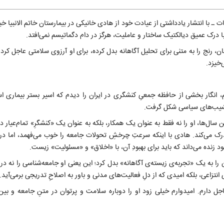
 با انتشار یادداشتی از عیادت خود از هادی خانیکی در بیمارستان خاتم الانبیا خبر 
درک عمیق دیالکتیک ساختار و عاملیت، هرگز در دام دگماتیسم نمی‌افتد.
ن، رنج را به متنی برای تحلیل آگاهانه بدل کرده، برای او آرزوی سلامتی عاجل کرد و
خیزد.
فتم، انگار بخشی از حافظه جمعیِ کنشگری در ایران را دیدم که اسیر بستر بیماری 
و نشیب‌های سیاسی شکل گرفت.
ل‌ها، او را نه فقط به عنوان یک همکار، بلکه به عنوان یک «کنشگرِ» تمام‌عیار دی
 درک می‌کند. هادی با اینکه سرعتِ چرخشِ تحولات جامعه را خوب می‌فهمد، اما در 
د زنده می‌داند که باید برای بهبودِ آن، با «اخلاق» و «مسئولیت» زیست.
 را به یک «تجربه‌ی زیسته‌ی آگاهانه» بدل کرد؛ این یعنی او جامعه‌شناسی را نه در 
تزاعی، بلکه امیدی که از دلِ فعالیت‌های مدنی و باور به اصلاحِ تدریجی برمی‌آید.
جل دارم. امیدوارم خیلی زود او را دوباره سلامت و پرتوان در متنِ جامعه و بی