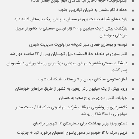
اینفوگرافیک/ حجم ذخایر آب سدهای مهم تهران چقدر است؟
حمله ناکام دشمن به شریان ترانزیتی جنوب
بازدیدهای شبانه صنعت برق در سمنان تا پایان پیک تابستان ادامه دارد
بازگشت بیش از یک میلیون و ۲۰۰ زائر اربعین حسینی به کشور از طریق
مرز‌های خوزستان
توسعه و بهسازی فضای سبز اندیشه در اولویت مدیریت شهری
آتش‌سوزی در منطقه حفاظت‌شده دیل گچساران پس از ۲۲ ساعت مهار شد
دانشگاه صنعتی شاهرود مهیای میزبانی بزرگ‌ترین رویداد ورزشی دانشجویان
پسر کشور
آغاز دسترسی ساکنان بریس و ۷ روستا به شبکه آب شرب
ورود بیش از یک میلیون زائر اربعین به کشور از طریق مرزهای خوزستان
جزئیات آتش سوزی در برج سعیدیه همدان
کلاهبرداری و پولشویی در قالب شرکت مهاجرتی به کانادا / دست مدیر
مهاجرتی با ۳۰۰ شاکی رو شد
دستور ویژه وزیر بهداشت برای بیمارستان ۱۷ شهریور برازجان
تریلی مرگ با ۱۲ خودرو در محور یاسوج اصفهان برخورد کرد + جزئیات