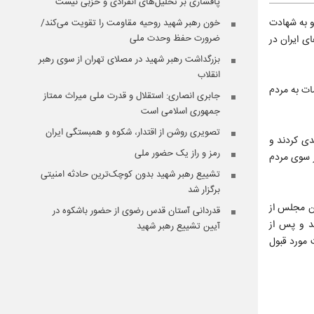
پافشاری بر تحلیل‌های انفرادی و حزبی نیست
و به شهادت
خون رهبر شهید روحیه مقاومت را تقویت می‌کند/
ضرورت حفظ وحدت ملی
ی ایران در
بزرگداشت رهبر شهید در مصلای تهران از سوی رهبر
انقلاب
ات به مردم
جابری انصاری:‌ استقلال و قدرت ملی میراث ممتاز
جمهوری اسلامی است
تصویری روشن از اقتدار، شکوه و همبستگی ایران
ی کردند و
رمز و راز یک حضور ملی
ز سوی مردم
تشییع رهبر شهید بدون کوچک‌ترین حادثه امنیتی
برگزار شد
ان مجلس از
قدردانی آستان قدس رضوی از حضور باشکوه در
د و پس از
آیین تشییع رهبر شهید
 مورد قبول