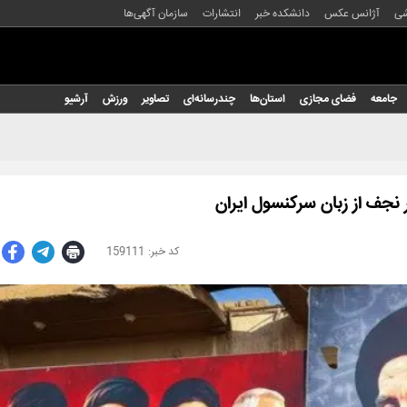
شی
آژانس عکس
دانشکده خبر
انتشارات
سازمان آگهی‌ها
جامعه
فضای مجازی
استان‌ها
چندرسانه‌ای
تصاویر
ورزش
آرشیو
 نجف از زبان سرکنسول ایران
159111