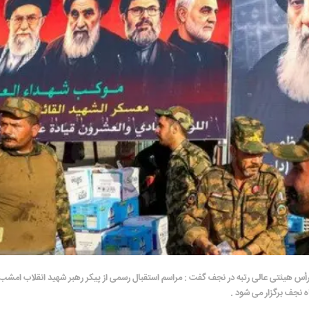
 رأس هیئتی عالی رتبه در نجف گفت : مراسم استقبال رسمی از پیکر رهبر شهید انقلاب امشب
 نجف برگزار می شود .