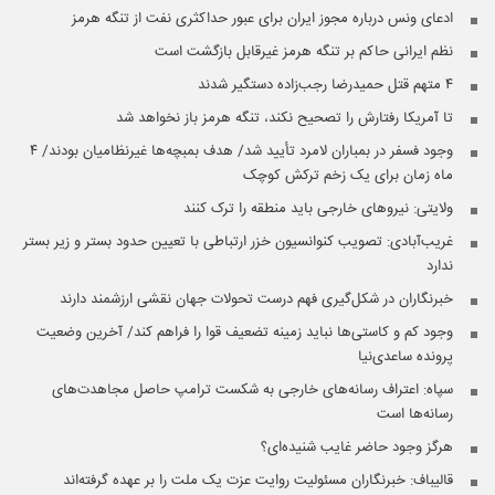
ادعای ونس درباره مجوز ایران برای عبور حداکثری نفت از تنگه هرمز
نظم ایرانی حاکم بر تنگه هرمز غیرقابل بازگشت است
۴ متهم قتل حمیدرضا رجب‌زاده دستگیر شدند
تا آمریکا رفتارش را تصحیح نکند، تنگه هرمز باز نخواهد شد
وجود فسفر در بمباران لامرد تأیید شد/ هدف بمبچه‌ها غیرنظامیان بودند/ ۴
ماه زمان برای یک زخم ترکش کوچک
ولایتی: نیروهای خارجی باید منطقه را ترک کنند
غریب‌آبادی: تصویب کنوانسیون خزر ارتباطی با تعیین حدود بستر و زیر بستر
ندارد
خبرنگاران در شکل‌گیری فهم درست تحولات جهان نقشی ارزشمند دارند
وجود کم و کاستی‌ها نباید زمینه تضعیف قوا را فراهم کند/ آخرین وضعیت
پرونده ساعدی‌نیا
سپاه: اعتراف رسانه‌های خارجی به شکست ترامپ حاصل مجاهدت‌های
رسانه‌‌‌ها است
هرگز وجود حاضر غایب شنیده‌ای؟
قالیباف: خبرنگاران مسئولیت روایت عزت یک ملت را بر عهده گرفته‌اند