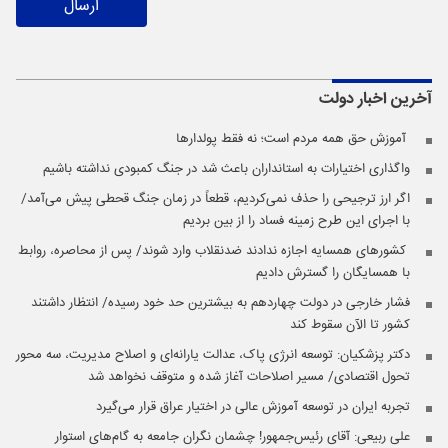
ارسال
آخرین اخبار
دولت
️ آموزش حق همه مردم است؛ نه فقط پولدارها
واگذاری اختیارات به استانداران باعث شد در جنگ کمبودی نداشته باشیم
اگر ارز ترجیحی را حذف نمی‌کردیم، قطعاً در زمان جنگ قحطی پیش می‌آمد/
با اجرای این طرح زمینه فساد را از بین بردیم
️ کشورهای همسایه اجازه ندادند ضدنقلاب وارد شوند/ پس از محاصره، روابط
با همسایگان را گسترش دادیم
فشار خارجی در دولت چهاردهم به بیشترین حد خود رسیده/ انتظار داشتند
کشور تا الآن سقوط کند
دکتر پزشکیان: توسعه انرژی پاک، عدالت یارانه‌ای و اصلاح مدیریت، سه محور
تحول اقتصادی/ مسیر اصلاحات آغاز شده و متوقف نخواهد شد
تجربه ایران در توسعه آموزش عالی در اختیار عراق قرار می‌گیرد
علی ربیعی: آقای رئیس‌جمهور! چشمان نگران جامعه به گام‌های استوار