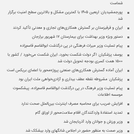
شماست
پورجمشیدیان: اربعین ۱۴۰۵ با کمترین مشکل و بالاترین سطح امنیت برگزار
شد
ایران و قرقیزستان بر گسترش همکاری‌های تجاری و معدنی تأکید کردند
دستور ویژه وزیر بهداشت برای بیمارستان ۱۷ شهریور برازجان
پیام تسلیت وزیر میراث فرهنگی در پی درگذشت ابوالقاسم قاسم‌زاده
یوسف پزشکیان: اگر دولت شکست بخورد، ایران شکست می‌خورد / کشور با
۱۵۰۰ همت کسری بودجه تحویل دولت شد
ایران آماده گسترش همکاری‌های صنعتی پروژه‌محور با اعضای بریکس است
پزشکیان: مشروطه نقطه عطف بیداری و آزادی‌خواهی ملت ایران بود
پیام تسلیت وزیر فرهنگ در پی درگذشت ابوالقاسم قاسم‌زاده، پیشکسوت
موسسه اطلاعات
افزایش ضریب برای محاسبه مصرف اینترنت بین‌الملل صحت ندارد
تمدید استفادۀ واردکنندگان اقلام سلامت‌محور از اوراق گام
وزیر ورزش و جوانان وارد آذربایجان شد
وزیر صمت به منظور حضور در اجلاس شانگهای وارد بیشکک شد