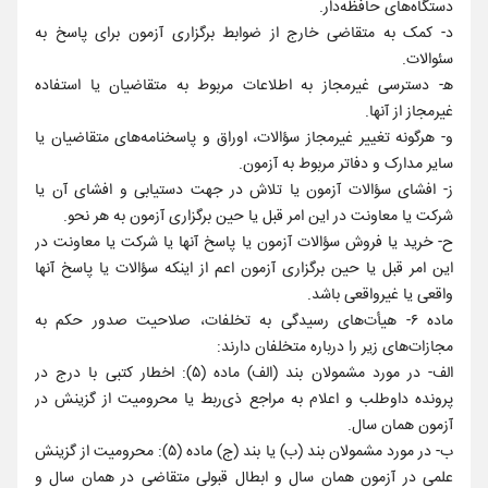
دستگاه‌های حافظه‌دار.
د- کمک به متقاضی خارج از ضوابط برگزاری آزمون برای پاسخ به
سئوالات.
ه‍- دسترسی غیرمجاز به اطلاعات مربوط به متقاضیان یا استفاده
غیرمجاز از آنها.
و- هرگونه تغییر غیرمجاز سؤالات، اوراق و پاسخنامه‌های متقاضیان یا
سایر مدارک و دفاتر مربوط به آزمون.
ز- افشای سؤالات آزمون یا تلاش در جهت دستیابی و افشای آن یا
شرکت یا معاونت در این امر قبل یا حین برگزاری آزمون به هر نحو.
ح- خرید یا فروش سؤالات آزمون یا پاسخ آنها یا شرکت یا معاونت در
این امر قبل یا حین برگزاری آزمون اعم از اینکه سؤالات یا پاسخ آنها
واقعی یا غیرواقعی باشد.
ماده ۶- هیأت‌های رسیدگی به تخلفات، صلاحیت صدور حکم به
مجازات‌های زیر را درباره متخلفان دارند:
الف- در مورد مشمولان بند (الف) ماده (۵): اخطار کتبی با درج در
پرونده داوطلب و اعلام به مراجع ذی‌ربط یا محرومیت از گزینش در
آزمون همان سال.
ب- در مورد مشمولان بند (ب) یا بند (ج) ماده (۵): محرومیت از گزینش
علمی در آزمون همان سال و ابطال قبولی متقاضی در همان سال و