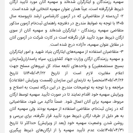
سهمیه رزمندگان و ایثارگران شده‌اند و سهمیه آنان مورد تأیید ارگان
ذیربط قرارگرفته است، عیناً همان عنوان سهمیه انتخابی قید شده است.
۲- آن‌دسته از متقاضیانی که در آزمون کارشناسی ارشد ناپیوسته سال
۱۴۰۵ با توجه به ضوابط مندرج در دفترچه راهنمای ثبت‌نام آزمون مذکور
متقاضی سهمیه رزمندگان - ایثارگران شده‌اند و سهمیه آنان از سوی
ارگان ذیربط مورد تأیید قرار نگرفته است در کارت شرکت در آزمون آنان
در مقابل عنوان سهمیه، «آزاد» درج شده است.
۳- متقاضیان استفاده از سهمیه‌های ایثارگان بنیاد شهید و امور ایثارگران
و سهمیه رزمندگان ارگان وزارت جهاد کشاورزی، سپاه پاسداران(سازمان
بسیج مستضعفین) و واحدهای تابعه ستاد کل نیروهای مسلح جهت
اعلام مغایرت لازم است از تاریخ ۱۴۰۵/۰۴/۲۲تا تاریخ
۱۴۰۵/۰۴/۲۶منحصراً به تارنمای این سازمان (قسمت ویرایش اطلاعات)
مراجعه و با توجه به توضیحات مندرج در این درگاه نسبت به اصلاح و
ویرایش سهمیه خود اقدام نمایند تا در صورت تأیید سهمیه توسط ارگان
مربوط، سهمیه برای آنان اعمال شود. ضمناً تأکید می شود، متقاضیانی
که در زمان ثبت‌نام، متقاضی استفاده از سهمیه بودند ولی سهمیه آنان
به هر دلیل از طرف ارگان ذیربط مورد تأیید قرار نگرفته، برای بررسی و
روشن شدن وضعیت سهمیه خود (بعد از ویرایش) حداکثر تا تاریخ
۱۴۰۵/۰۴/۳۱علت عدم تأیید سهمیه را از ارگان‌های ذیربط پیگیری