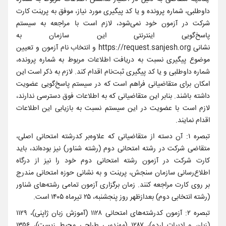
داوطلبی، شماره پرونده و یا کد پیگیری مورد نیاز، موفق به پرینت کارت
شرکت در آزمون خود نمی‌شود، لازم است با مراجعه به سیستم
پاسخ‌گویی اینترنتی این سازمان به
نشانی https://request.sanjesh.org و انتخاب نام آزمون و تعیین
موضوع پیگیری نسبت به دریافت اطلاعات مربوط به شماره پرونده،
شماره داوطلبی و یا کد پیگیری ثبت‌نام اقدام کند. لازم به ذکر است این
امکان برای متقاضیانی فراهم است که در سیستم پاسخ‌گویی عضویت
داشته باشند. بنابر این متقاضیانی که به اطلاعات فوق دسترسی ندارند،
لازم است با عضویت در این سیستم نسبت به بازیابی این اطلاعات
اقدام نمایند.
تبصره ۱: آن دسته از متقاضیانی که علاوه‌بر کدرشته امتحانی اصلی،
متقاضی شرکت در رشته امتحانی دوم (رشته‌ شناور) نیز بوده‌اند، باید
کارت شرکت در آزمون رشته امتحانی دوم خود را نیز از درگاه
اطلاع‌رسانی سازمان سنجش، پرینت و به نشانی حوزه امتحانی مندرج
بر روی کارت مراجعه کنند. زمان برگزاری آزمون تمامی رشته‌های شناور
(رشته انتخابی دوم) بعدازظهر روز پنجشنبه، ۲۵ تیرماه ۱۴۰۵ است.
تبصره ۲: آزمون‌ کدرشته‌های امتحانی ۱۱۲۸ (آموزش زبان ژاپنی)، ۱۱۲۹
(زبان و ادبیات اردو)، ۱۲۸۷ (مهندسی طراحی محیط زیست)، ۱۳۵۶