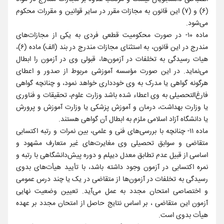
(۶) و (۷) این قانون به مجازات مقرر در سایر قوانین و مقررات محکوم
می‌شود.
ماده ۱۰- در صورت محکومیت قطعی فردی به یکی از مجازات‌های
مندرج در این قانون، به استثنای مجازات مندرج در بند (الف) ماده (۶)،
هیات رسیدگی به تخلفات در آزمون‌ها، قبولی وی در آزمون را ابطال
می‌نماید. در این صورت مؤسسه آموزشی مربوط از صدور و اعطای
هرگونه گواهی یا مدرک به وی خودداری خواهد نمود، و چنانچه گواهی
فارغ‌التحصیلی به وی اعطاء شده باشد وزارت علوم، تحقیقات و فناوری
یا وزارت بهداشت، درمان و آموزش پزشکی یا وزارت آموزش و پرورش
یا دانشگاه آزاد اسلامی ملزم به ابطال آن گواهی هستند.
ماده ۱۱- چنانچه با بررسی‌های فنی و علمی، بین نمرات و رتبه اکتسابی
متقاضی و سوابق تحصیلی وی مغایرت‌های غیر متعارف مشهود و
اساسی از قبیل عدم تطابق معدل دیپلم و دوره پیش‌دانشگاهی با رتبه و
نمره اکتسابی در آزمون وجود داشته باشد، با تأیید هیأت‌های بدوی
رسیدگی به تخلفات در آزمون‌ها از متقاضی در یک یا چند درس عمومی
و اختصاصی امتحان مجدد به عمل می‌آید. تعیین وضعیت نهایی
آزمون این متقاضی ، بر اساس نتایج حاصل از امتحان مجدد بر عهده
هیأت بدوی است.