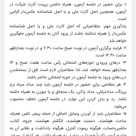
۱- برای حضور در جلسه آزمون، همراه داشتن پرینت کارت شرکت در
آزمون‌، همچنین اصل کارت ملی و یا اصل شناسنامه عکس‌دار الزامی
است.
یادآوری مهم: متقاضیانی که اصل کارت ملی و یا اصل شناسنامه
عکس‌دار را همراه نداشته باشند از ورود آنان به جلسه آزمون جلوگیری
خواهد شد.
۲- فرایند برگزاری آزمون در نوبت صبح ساعت‌ ۷:۳۰ و در نوبت بعدازظهر
ساعت ۱۴:۳۰ است.
۳- درهای ورودی ِحوزه‌های امتحانی رأس‌ ساعت‌ هفت صبح و ۱۴
بعدازظهر بسته خواهد شد، لذا متقاضیان لازم است قبل از بسته‌شدن
درب‌های ورود به جلسه آزمون در حوزه امتحانی حاضر باشند.
۴- هر متقاضی برای حضور در جلسه آزمون باید چند مداد سیاه نرم
پررنگ، مدادتراش، مداد پاکن، یک سنجاق و یا سوزن به همراه داشته
باشد. رد و بدل کردن این موارد در جلسه آزمون تخلف محسوب
می‌شود.
۵- متقاضیان باید از آوردن وسایل اضافی از جمله پیجر، تلفن همراه،
ساعت هوشمند، دستبند هوشمند، انگشتر هوشمند، جزوه، کتاب،
ماشین‌حساب، هرگونه ریموت کنترل، هرگونه یادداشت و نظایر آن به
جلسه آزمون اکیداً خودداری نمایند. به همراه داشتن هر کدام از وسایل