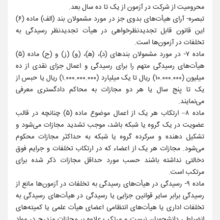
محرومیت از شرکت در آزمون از یک تا ده سال بعد.
تبصره- آرای هیأت‌های بدوی جز در مورد مشمولان بند (الف) ماده (۶)
این قانون قابل تجدیدنظرخواهی در هیأت تجدیدنظر رسیدگی به
تخلفات در آزمون‌ها است.
ماده ۷- در مورد مشمولان بندهای (د)، (ه‍)، (و) (ز) و (ح) ماده (۵)
هیأت‌های رسیدگی متهم را برای رسیدگی و اعمال جزای نقدی از ده
میلیون (۱۰.۰۰۰.۰۰۰) ریال تا یک میلیارد (۱.۰۰۰.۰۰۰.۰۰۰) ریال یا حبس از
یک تا پنج سال یا هر دو مجازات به محاکم دادگستری معرفی
می‌نمایند.
ماده ۸– ارتکاب هر یک از اعمال موضوع ماده (۵) چنانچه در قالب
عضویت در یک گروه یا شبکه باشد، موجب تشدید مجازات می‌شود و
تشکیل دهنده و سرکرده گروه یا شبکه به حداکثر مجازات محکوم
می‌شود. مجازات هر یک از اعضاء که در ارتکاب تخلفات و جرایم فوق
دخالتی نداشته باشند حسب مورد حداقل مجازات ذکر شده برای
مرتکب است.
ماده ۹- رسیدگی در هیأت‌های رسیدگی به تخلفات در آزمون‌ها مانع از
رسیدگی برابر سایر قوانین جزایی یا رسیدگی در هیأت‌های رسیدگی به
تخلفات اداری یا هیأت‌های انتظامی اعضای هیأت علمی یا کمیته‌های
انضباطی دانشجویان نیست و مرتکب علاوه بر مجازات مندرج در مواد