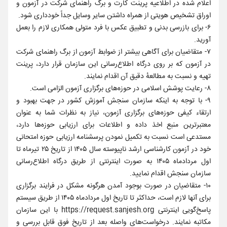
اعلام شده در اطلاعیه پرینت کارت و برگ راهنمای شرکت در آزمون و
اوراق تشخیص هویتی از همراه داشتن سایر وسایل جداً خودداری شود.
۶- برای بازرسی بدنی و تطبیق عکس با فرد متولی همکاری لازم را بعمل
آورید.
۷- متقاضیان برای آگاهی بیشتر از ضوابط آزمون از برگ راهنمای شرکت
در آزمون که بر روی درگاه اطلاع‌رسانی این سازمان قرار دارد، پرینت
تهیه و نسبت به مطالعۀ دقیق آن اقدام نمایند.
۸- رعایت پوشش اسلامی در حوزه‌های برگزاری آزمون الزامی است.
۹- با توجه به اینکه سازمان سنجش آموزش کشور در جهت بهبود و
ارتقاء کیفی حوزه‌های برگزاری آزمون، نیاز به نظرات شما به عنوان
معتبرترین منبع اخذ داده و اطلاعات برای ارزیابی حوزه‌ها دارد،
مستدعی است نسبت به تکمیل نمودن پرسشنامه ارزیابی حوزه امتحانی
خود در آزمون کارشناسی ارشد ناپیوسته سال ۱۴۰۵ از تاریخ ۲۵ تیرماه تا
اول مردادماه ۱۴۰۵ به صورت اینترنتی از طریق درگاه اطلاع‌رسانی
سازمان سنجش اقدام نمایید.
۱۰- متقاضیان در صورت بوجود آمدن هرگونه مشکل در فرایند برگزاری
برای آنها لازم است، حداکثر تا تاریخ اول مردادماه ۱۴۰۵ از طریق سیستم
پاسخ‌گویی اینترنتی https://request.sanjesh.org با این سازمان
مکاتبه نمایند. درخواست‌های واصله بعد از تاریخ فوق قابل بررسی و