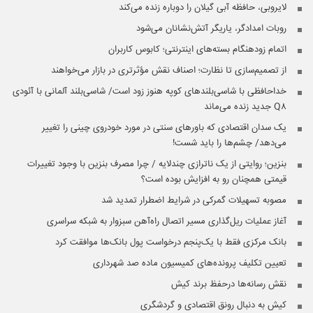
لایروبی، حافظه آبی گیلان را دوباره زنده می‌کند
روبات امدادگر، یاریگر آتش‌نشانان می‌شود
اتمام زودهنگام بسته‌های اینترنتی؛ کابوس کاربران
از تصمیم‌سازی تا نظارت؛ اصناف نقش مؤثرتری در بازار می‌خواهند
خداحافظی با شاسی‌بلندهای کوپه هنوز زود است/ شاسی‌بلند آلمانی با آئودی
Q۸ جدید زنده می‌ماند
یک سدان اقتصادی که باورهای سنتی در مورد خودروی چینی را تغییر
می‌دهد/ چشم‌ها را باید شست!
بنزین؛ روایتی از یک ناترازی چندلایه / چرا مصرف بنزین با وجود تغییرات
قیمتی همچنان رو به افزایش بوده است؟
مصوبه تسهیلات گمرکی در شرایط اضطرار تمدید شد
آغاز عملیات ریل‌گذاری مسیر اتصال راه‌آهن سبزوار به شبکه سراسری
بانک مرکزی فقط با یک‌‎پنجم درخواست پول بانک‌ها موافقت کرد
تعیین تکلیف پرونده‌های کمیسیون ماده صد شهرداری
نقش رسانه‌ها درحفظ برند کیش
کیش به دنبال رونق اقتصادی و گردشگری