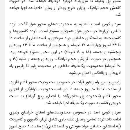
مسیر پل زنگوله تا مرزن‌آباد دوباره دوطرفه خواهد شد. در صورت
کاهش حجم ترافیک، پایان طرح زودتر از زمان اعلام‌شده اجرا خواهد
شد.
سردار کرمی‌ اسد با اشاره به محدودیت‌های محور هراز گفت: تردد
تمامی تریلرها در محور هراز همچنان ممنوع است. تردد کامیون‌ها و
کامیونت‌ها به استثنای حاملان مواد سوختی و فاسدشدنی از ساعت ۱۲
تا ۲۴ امروز چهارشنبه ۱۷ تیرماه و همچنین از ساعت ۸ تا ۲۴ روزهای
پنجشنبه و جمعه (۱۸ و ۱۹ تیرماه) در این محور ممنوع خواهد بود.
همچنین در صورت افزایش حجم ترافیک، روزهای جمعه و شنبه (۱۹ و
۲۰ تیرماه) محدودیت یک‌طرفه مقطعی در محدوده پلور تا پلیس راه
لاریجان و بالعکس اعمال می‌شود.
رئیس پلیس راه راهور فراجا در خصوص محدودیت محور فشم افزود:
از ساعت ۱۷ تا ۲۰ روز جمعه ۱۹ تیرماه، محدودیت ترافیکی از انتهای
محور فشم (محدوده پل حاجی‌آباد یا ابتدای پیچ آریانا) به سمت
خروجی فشم به صورت یک‌طرفه اجرا خواهد شد.
سردار کرمی‌ اسد در خصوص محدودیت‌های استان خراسان رضوی
ادامه داد: تردد تمامی وسایل نقلیه باری شامل تریلر، کامیون و کامیونت
(به استثنای حاملان مواد سوختی و فاسدشدنی) از ساعت ۸ صبح امروز