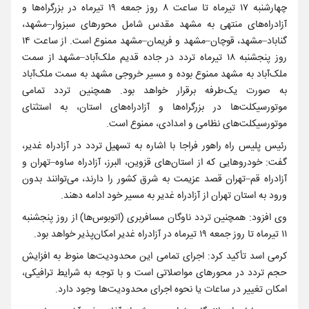
چهارشنبه ۱۷ تیرماه تا ساعت ۸ روز جمعه ۱۹ تیرماه در بزرگراه‌ها و
آزادراه‌های منتهی به مشهد مقدس شامل محورهای سبزوار–مشهد،
گناباد–مشهد، قوچان–مشهد و فریمان–مشهد ممنوع است. از ساعت ۱۴
روز پنجشنبه ۱۸ تیرماه تردد در جاده قدیم ملک‌آباد–مشهد از سمت
ملک‌آباد به مشهد ممنوع بوده و مسیر خروجی مشهد به سمت ملک‌آباد
به صورت یک‌طرفه برقرار خواهد بود. همچنین تردد تمامی
موتورسیکلت‌ها در بزرگراه‌ها و آزادراه‌های استان، به استثنای
موتورسیکلت‌های نظامی و امدادی، ممنوع است.
رئیس پلیس راه راهور فراجا با اشاره به تسهیل تردد در آزادراه غدیر،
گفت: خودروهایی که از استان‌های قزوین، البرز، آزادراه ساوه–تهران و
آزادراه قم–تهران قصد عزیمت به شرق کشور را دارند، می‌توانند بدون
ورود به استان تهران از آزادراه غدیر به مسیر خود ادامه دهند.
وی افزود: همچنین تردد ناوگان مسافربری (اتوبوس‌ها) از روز پنجشنبه
۱۱ تیرماه تا روز جمعه ۱۹ تیرماه در آزادراه غدیر امکان‌پذیر خواهد بود.
کرمی‌ اسد تأکید کرد: اجرای تمامی این محدودیت‌ها منوط به افزایش
حجم تردد در محورهای مواصلاتی است و با توجه به شرایط ترافیکی،
امکان تغییر در ساعات یا نحوه اجرای محدودیت‌ها وجود دارد.