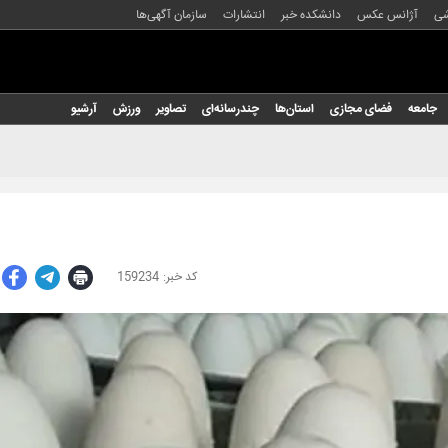
شی
آژانس عکس
دانشکده خبر
انتشارات
سازمان آگهی‌ها
جامعه
فضای مجازی
استان‌ها
چندرسانه‌ای
تصاویر
ورزش
آرشیو
159234