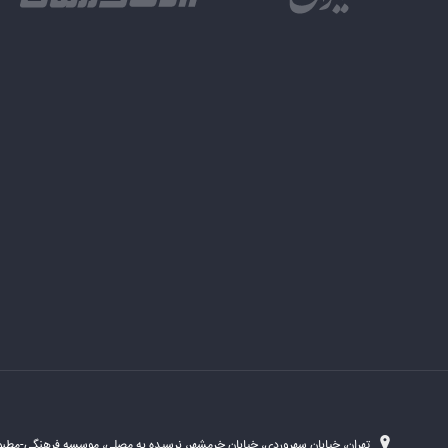
تهران، خیابان سهروردی، خیابان خرمشهر، نرسیده به مصلی، موسسه فرهنگی-مطبوع