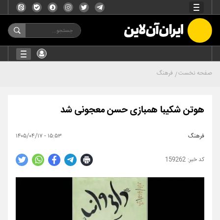
صفحه نخست
فرهنگ
هوتن شکیبا همبازی حسن معجونی شد
فرهنگ
۱۵:۵۳ - ۱۴۰۵/۰۴/۱۷
159262