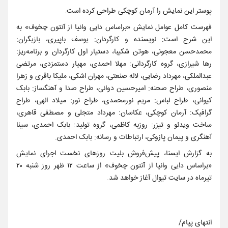
پوستر این نمایش را آرمان کوچکی طراحی کرده است.
فهرست کامل عوامل نمایش «براساس دایی وانیا از آنتون چخوف» به
این شرح است: نویسنده و کارگردان: یوسف باپیری، بازیگران:
محمدحسن معجونی، هوتن شکیبا، دستیار اول کارگردان و برنامه‌ریز:
رها شیرازی، گروه کارگردانی: مهلا احمدی، مهیار دستمزدی، مرتضی
عبدالملکی، مهرداد رضایی، لاله صنعتی، مهران اشکی، ملیکا باقری و زهرا
منصوری، طراح صحنه: امیرحسین دوانی، طراح صدا و آهنگساز: بابک
کیوانی، طراح لباس: مریم نورمحمدی، طراح نور: میلاد الهی، طراح
گرافیک: آرمان کوچکی، عکاسان: مهرداد متجلی و مصطفی قاهری،
ساخت ویدئو و تیزر: روزبه کاظمی، گروه تولید: بابک احمدی، سینا
آهنگری و پیمان پازوکی، ارتباطات و رسانه: بابک احمدی.
به گزارش ایسنا، پیش‌فروش بلیت روزهای نخست اجرای نمایش
«براساس دایی‌ وانیا از آنتون چخوف» از ساعت ۱۲ ظهر روز شنبه ۲۰
تیرماه در سایت تیوال آغاز خواهد شد.
انتهای پیام/