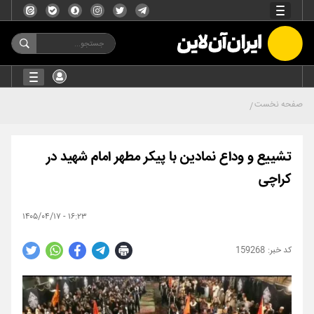
صفحه نخست
تشییع و وداع نمادین با پیکر مطهر امام شهید در
کراچی
۱۶:۲۳ - ۱۴۰۵/۰۴/۱۷
159268