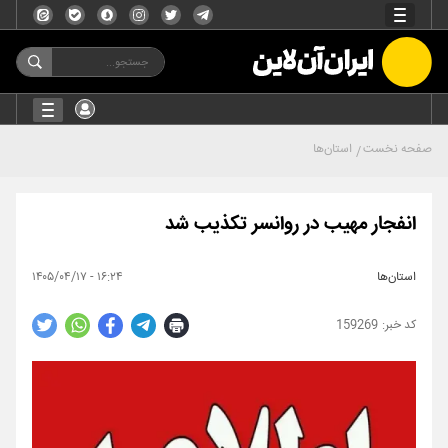
صفحه نخست
استان‌ها
انفجار مهیب در روانسر تکذیب شد
استان‌ها
۱۶:۲۴ - ۱۴۰۵/۰۴/۱۷
159269