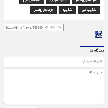
شهرستان روانسر
انفجار مهیب
شایعه پراکنی
تکذیب خبر
تکذیبیه
فرماندار روانسر
لینک کوتاه
دیدگاه ها