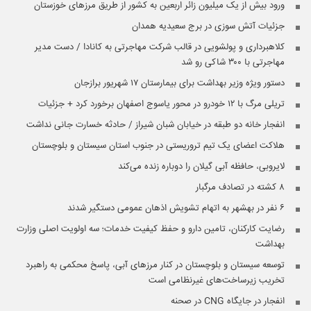
ورود بیش از یک میلیون زائر اربعین به کشور از طریق مرزهای خوزستان
جزئیات آتش سوزی در برج سعیدیه همدان
کلاهبرداری و پولشویی در قالب شرکت مهاجرتی به کانادا / دست مدیر
مهاجرتی با ۳۰۰ شاکی رو شد
دستور ویژه وزیر بهداشت برای بیمارستان ۱۷ شهریور برازجان
تریلی مرگ با ۱۲ خودرو در محور یاسوج اصفهان برخورد کرد + جزئیات
انفجار خانه دو طبقه در خیابان شبان شیراز / حادثه خسارت جانی نداشت
هلاکت اعضای یک تیم تروریستی در جنوب استان سیستان و بلوچستان
لایروبی، حافظه آبی گیلان را دوباره زنده می‌کند
۸ کشته در تصادف مرگبار
۶ نفر در بهشهر به اتهام تشویش اذهان عمومی دستگیر شدند
رضایت کارکنان، تامین دارو و حفظ کیفیت خدمات؛ سه اولویت اصلی وزارت
بهداشت
توسعه سیستان و بلوچستان در کنار مرزهای آبی، پاسخ محکمی به راهبرد
تخریب زیرساخت‌های غیرنظامی است
انفجار در جایگاه CNG در صحنه