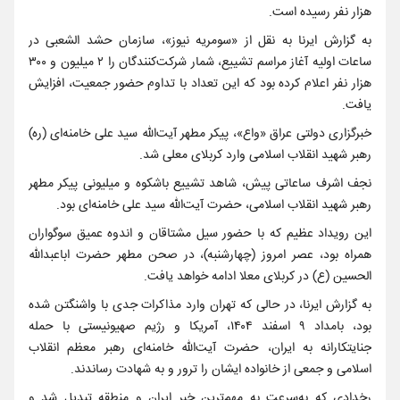
هزار نفر رسیده است.
به گزارش ایرنا به نقل از «سومریه نیوز»، سازمان حشد الشعبی در
ساعات اولیه آغاز مراسم تشییع، شمار شرکت‌کنندگان را ۲ میلیون و ۳۰۰
هزار نفر اعلام کرده بود که این تعداد با تداوم حضور جمعیت، افزایش
یافت.
خبرگزاری دولتی عراق «واع»، پیکر مطهر آیت‌الله سید علی خامنه‌ای (ره)
رهبر شهید انقلاب اسلامی وارد کربلای معلی شد.
نجف اشرف ساعاتی پیش، شاهد تشییع باشکوه و میلیونی پیکر مطهر
رهبر شهید انقلاب اسلامی، حضرت آیت‌الله سید علی خامنه‌ای بود.
این رویداد عظیم که با حضور سیل مشتاقان و اندوه عمیق سوگواران
همراه بود، عصر امروز (چهارشنبه)، در صحن مطهر حضرت اباعبدالله
الحسین (ع) در کربلای معلا ادامه خواهد یافت.
به گزارش ایرنا، در حالی که تهران وارد مذاکرات جدی با واشنگتن شده
بود، بامداد ۹ اسفند ۱۴۰۴، آمریکا و رژیم صهیونیستی با حمله
جنایتکارانه به ایران، ‌حضرت آیت‌الله خامنه‌ای رهبر معظم انقلاب
اسلامی و جمعی از خانواده ایشان را ترور و به شهادت رساندند.
رخدادی که به‌سرعت به مهم‌ترین خبر ایران و منطقه تبدیل شد و