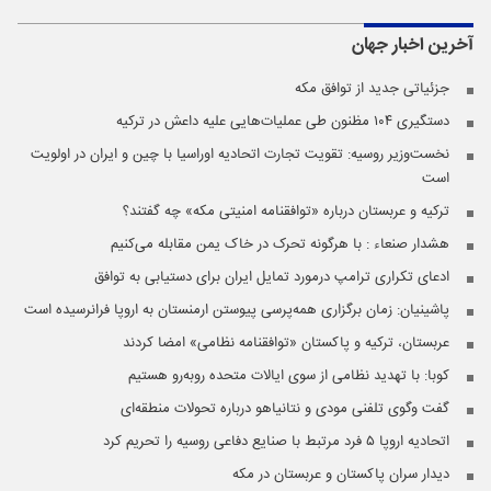
آخرین اخبار
جهان
جزئیاتی جدید از توافق مکه
دستگیری ۱۰۴ مظنون طی عملیات‌هایی علیه داعش در ترکیه
نخست‌وزیر روسیه:‌ تقویت تجارت اتحادیه اوراسیا با چین و ایران در اولویت
است
ترکیه و عربستان درباره «توافقنامه امنیتی مکه» چه گفتند؟
هشدار صنعاء : با هرگونه تحرک در خاک یمن مقابله می‌کنیم
ادعای تکراری ترامپ درمورد تمایل ایران برای دستیابی به توافق
پاشینیان: زمان برگزاری همه‌پرسی پیوستن ارمنستان به اروپا فرانرسیده است
عربستان، ترکیه و پاکستان «توافقنامه نظامی» امضا کردند
کوبا: با تهدید نظامی از سوی ایالات متحده روبه‌رو هستیم
گفت وگوی تلفنی مودی و نتانیاهو درباره تحولات منطقه‌ای
اتحادیه اروپا ۵ فرد مرتبط با صنایع دفاعی روسیه را تحریم کرد
دیدار سران پاکستان و عربستان در مکه