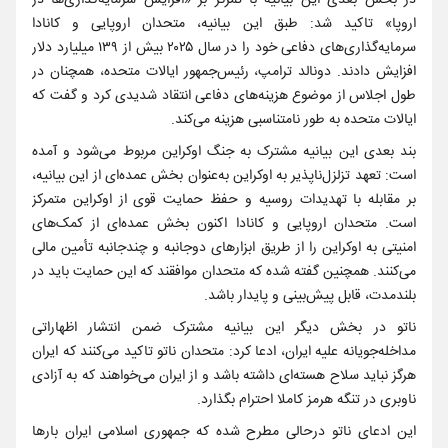
در بخش بعدی این بیانیه با تمرکز بر «افزایش سرمایه‌گذاری‌ها در
اروپا» تاکید شد: طبق این بیانیه، متحدان اروپایی و کانادا
سرمایه‌گذاری‌های دفاعی خود را در سال ۲۰۲۵ بیش از ۱۳۹ میلیارد دلار
افزایش دادند. دونالد ترامپ، رئیس‌جمهور ایالات متحده، همچنان در
طول اجلاس از موضوع هزینه‌های دفاعی انتقاد شدیدی کرد و گفت که
ایالات متحده به طور نامتناسبی هزینه می‌کند.
بند بعدی این بیانیه مشترک به جنگ اوکراین مربوط می‌شود و آمده
است: تعهد تزلزل‌ناپذیر به اوکراین به‌عنوان بخش عمده‌ای از این بیانیه،
بر مقابله با تهدیدات روسیه و حفظ حمایت قوی از اوکراین متمرکز
است. متحدان اروپایی و کانادا اکنون بخش عمده‌ای از کمک‌های
امنیتی به اوکراین را از طریق ابزارهای دوجانبه و چندجانبه تأمین مالی
می‌کنند. همچنین گفته شده که متحدان موافقند که این حمایت باید در
بلندمدت، قابل پیش‌بینی و پایدار باشد.
ناتو در بخش دیگر این بیانیه مشترک ضمن انتشار اظهاراتی
مداخله‌جویانه علیه ایران، ادعا کرد: متحدان ناتو تاکید می‌کنند که ایران
هرگز نباید سلاح هسته‌ای داشته باشد و از ایران می‌خواهند که به آزادی
ناوبری در تنگه هرمز کاملا احترام بگذارد.
این ادعای ناتو درحالی مطرح شده که جمهوری اسلامی ایران بارها