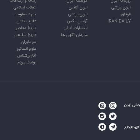
روزنامه ایران
موسسه ایران
رسانه و ارتباطات
ایران ورزشی
ایران آنلاین
انقلاب اسلامی
الوفاق
ایران ورزشی
جبهه مقاومت
IRAN DAILY
آژانس عکس
دفاع مقدس
انتشارات ایران
تاریخ معاصر
سازمان آگهی ها
تاریخ شفاهی
سر دلبران
علوم انسانی
آثار زرشناس
روایت مردم
اتی ایران
۸۸۷۶۱