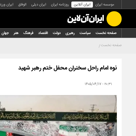
موسسه ایران
ایران آنلاین
روزنامه ایران
ایران دیلی
الوفاق
ایران ورز
صفحه نخست
سیاست
رهبری
دولت
اقتصاد
فرهنگ
هنر
جهان
صفحه نخست
نوه امام راحل سخنران محفل ختم رهبر شهید
۲۰:۳۱ - ۱۴۰۵/۰۴/۱۷