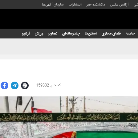
شی
آژانس عکس
دانشکده خبر
انتشارات
سازمان آگهی‌ها
جامعه
فضای مجازی
استان‌ها
چندرسانه‌ای
تصاویر
ورزش
آرشیو
159332