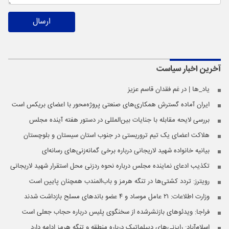
ارسال
آخرین اخبار
سیاست
یاد_ها | در غم فقدان قاسم عزیز
ایران آماده گسترش همکاری‌های صنعتی پروژه‌محور با اعضای بریکس است
بررسی لایحه مقابله با جنایات بین‌المللی در دستور هفته آینده مجلس
هلاکت اعضای یک تیم تروریستی در جنوب استان سیستان و بلوچستان
بیانیه خانواده شهید لاریجانی درباره برخی گمانه‌زنی‌های رسانه‌ای
تکذیب ادعای نماینده مجلس درباره نحوه ردزنی محل استقرار شهید لاریجانی
رویترز: تردد کشتی‌ها در تنگه هرمز و باب‌المندب همچنان پایین است
وزارت اطلاعات: ۲۱ عامل موساد و ۴ عضو باندهای مسلح بازداشت شدند
فراجا: ویدئوهای بازنشرشده از سخنگوی پلیس درباره حجاب جعلی است
اسلام‌آباد: رایزنی‌های دیپلماتیک درباره منطقه و تنگه هرمز ادامه دارد