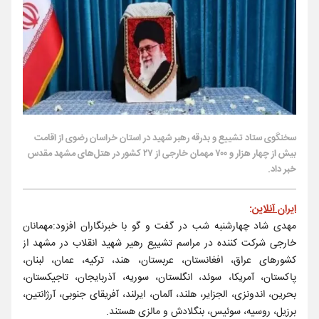
سخنگوی ستاد تشییع و بدرقه رهبر شهید در استان خراسان رضوی از اقامت
بیش از چهار هزار و ۷۰۰ مهمان خارجی از ۲۷ کشور در هتل‌های مشهد مقدس
خبر داد.
ایران آنلاین
:
مهدی شاد چهارشنبه شب در گفت و گو با خبرنگاران افزود:مهمانان
خارجی شرکت کننده در مراسم تشییع رهیر شهید انقلاب در مشهد از
کشورهای عراق، افغانستان، عربستان، هند، ترکیه، عمان، لبنان،
پاکستان، آمریکا، سوئد، انگلستان، سوریه، آذربایجان، تاجیکستان،
بحرین، اندونزی، الجزایر، هلند، آلمان، ایرلند، آفریقای جنوبی، آرژانتین،
برزیل، روسیه، سوئیس، بنگلادش و مالزی هستند.