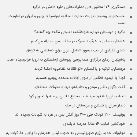
دستگیری ۱۰۴ مظنون طی عملیات‌هایی علیه داعش در ترکیه
نخست‌وزیر روسیه:‌ تقویت تجارت اتحادیه اوراسیا با چین و ایران در اولویت
است
ترکیه و عربستان درباره «توافقنامه امنیتی مکه» چه گفتند؟
هشدار صنعاء : با هرگونه تحرک در خاک یمن مقابله می‌کنیم
ادعای تکراری ترامپ درمورد تمایل ایران برای دستیابی به توافق
پاشینیان: زمان برگزاری همه‌پرسی پیوستن ارمنستان به اروپا فرانرسیده است
عربستان، ترکیه و پاکستان «توافقنامه نظامی» امضا کردند
کوبا: با تهدید نظامی از سوی ایالات متحده روبه‌رو هستیم
گفت وگوی تلفنی مودی و نتانیاهو درباره تحولات منطقه‌ای
اتحادیه اروپا ۵ فرد مرتبط با صنایع دفاعی روسیه را تحریم کرد
دیدار سران پاکستان و عربستان در مکه
یونیسف: ۳۰۰ کودک طی ۳۰۰ روز آتش بس در غزه به شهادت رسیده اند
خودکشی ضارب ۱۴ سالۀ مدرسۀ تایلندی
تجاوزات جدید رژیم صهیونیستی به جنوب لبنان همزمان با پایان مذاکرات رم