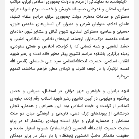
《اینجانب، به نمایندگی از مردم و دولت جمهوری اسلامی ایران، مراتب
سپاس، امتنان و قدردانی صمیمانه خویش را خدمت مردم شریف عراق،
مسئولان و مقامات محترم دولت جمهوری عراق، مراجع عظام تقلید،
علمای اعلام، متولیان شرعی و دبیران کل آستان‌های مقدس علوی،
حسینی و عباسی، مسئولان استانی، شیوخ قبائل و عشایر غیور، خادمان
عتبات مقدسه، موکب‌داران ارجمند، نیروهای نظامی، انتظامی، امنیتی و
حشد الشعبی و همه کسانی که با کرامت، اخلاص و همتی ستودنی،
زمینه برگزاری باشکوه مراسم تشییع پیکر مطهر قائد امت و رهبر شهید
انقلاب اسلامی، حضرت آیت‌الله‌العظمی سید علی خامنه‌ای (قدس الله
نفسه الزکیه)، را در نجف اشرف و کربلای معلی فراهم ساختند، تقدیم
می‌دارم.
آنچه برادران و خواهران عزیز عراقی در استقبال، میزبانی و حضور
پرشکوه و میلیونی در آیین تشییع رهبر شهید انقلاب رقم زدند، جلوه‌ای
کم‌نظیر از کرامت و اخوت اسلامی بود. این همراهی و همدلی، تجلی
درخشانی از پیوندهای ژرف دینی، تاریخی و فرهنگی میان دو ملت
مسلمان و همسایه ایران و عراق است؛ پیوندی ریشه‌دار که در پرتو
محبت حضرت اباعبدالله الحسین (علیه‌السلام) همواره استوار مانده و
حقیقت ماندگار «حُبُّ الحُسَینِ یَجمَعُنا» را بار دیگر در برابر دیدگان