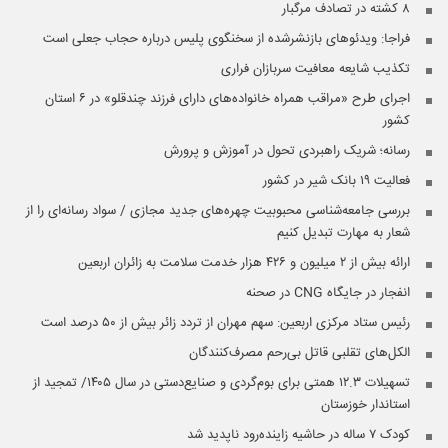
۸ کشته در تصادف مرگبار
فراجا: ویدئوهای بازنشرشده از سخنگوی پلیس درباره حجاب جعلی است
تکذیب شایعه معافیت سربازان فراری
اجرای طرح «مراقب همراه خانواده‌های دارای فرزند چندقلو» در ۶ استان
کشور
رسانه؛ شریک راهبردی تحول در آموزش و پرورش
فعالیت ۱۹ بانک شیر در کشور
بررسی جامعه‌شناسی محبوبیت چهره‌های جدید مجازی / سواد رسانه‌ای را از
شعار به مهارت تبدیل کنیم
ارائه بیش از ۲ میلیون و ۴۲۶ هزار خدمت سلامت به زائران اربعین
انفجار در جایگاه CNG در صحنه
رئیس ستاد مرکزی اربعین: سهم مهران از تردد زائر بیش از ۵۰ درصد است
الکل‌های تقلبی قاتل بی‌رحم مصرف‌کنندگان
تسهیلات ۱۲.۳ همتی برای بوم‌گردی و صنایع‌دستی در سال ۱۴۰۵/ تمجید از
استاندار خوزستان
کودک ۷ ساله در حاشیه زاینده‌رود ناپدید شد