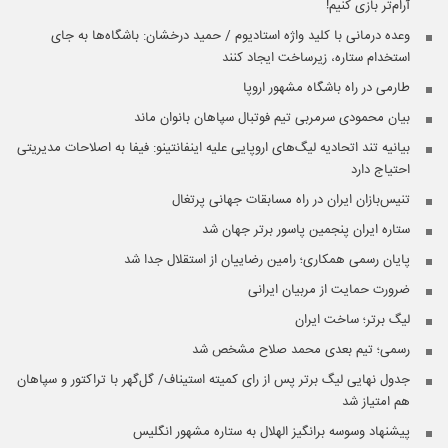
آرام‌تر بازی کنیم!
وعده ‌درمانی با کلید واژه استادیوم / حمید درخشان: باشگاه‌ها به جای
استخدام ستاره، زیرساخت ایجاد کنند
طارمی در راه باشگاه مشهور اروپا
بیان محمودی سرمربی تیم فوتبال سپاهان بانوان ماند
بیانیه تند اتحادیه لیگ‌های اروپایی علیه اینفانتینو: فیفا به اصلاحات مدیریتی
احتیاج دارد
تنیس‌بازان ایران در راه مسابقات جهانی پرتغال
ستاره ایران پنجمین پاسور برتر جهان شد
پایان رسمی همکاری؛ رامین رضاییان از استقلال جدا شد
ضرورت حمایت از مربیان ایرانی
لیگ برتر؛ ساخت ایران
رسمی؛ تیم بعدی محمد صلاح مشخص شد
جدول نهایی لیگ برتر پس از رای کمیته استیناف/ گل‌گهر با تراکتور و سپاهان
هم امتیاز شد
پیشنهاد وسوسه برانگیز الهلال به ستاره مشهور انگلیس