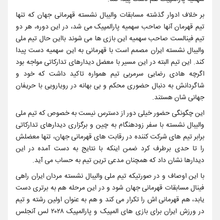
بر خلاف ادوار گذشته مسابقات والیبال نشسته قهرمانی جهان که تنها
تیم قهرمان آنها صاحب سهمیه پارالمپیک می شد، در این دوره، هر دو
تیم فینالست صاحب سهمیه این بازی ها می شوند بااین حال تیم ملی
والیبال نشسته ایران مصمم است با قهرمانی به این سهمیه دست پیدا
کند. این تیم البته در این مسیر با معضل دیدارهای تدارکاتی مواجه بود
اگرچه هادی رضایی سرمربی تیم همواره تاکید داشت که خود و
شاگردانش به دنبال حضوری محکم و بی بهانه در رویارویی با حریفان
جهانی شان هستند.
این چگونگی حضور خیلی دور از دسترس نیست به خصوص که تیم ملی
والیبال نشسته با سفر زودهنگام به چین و برگزاری دیدارهای تدارکاتی
برابر تیم های شرکت کننده در رقابت های قهرمانی جهان، تنها معضلش
را تا حدی برطرف کرد ضمن اینکه با نتایج به دست آمده در این
دیدارها نشان داد که همچنان مدعی ترین تیم به حساب می آید.
با این اوصاف و در صورتیکه تیم ملی والیبال نشسته مردان ایران راهی
فینال مسابقات قهرمانی جهان شود و در این مرحله هم به برتری دست
یابد، هم قهرمانی اش را تکرار می کند و هم به عنوان اولین رشته و تیم
در ورزش ایران برای بازی های المپیک و پارالمپیک ۲۰۲۸ لس آنجلس