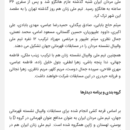
ملی مردان ایران شنبه گذشته عازم هانگژو شد و پس از سفری ۳۶
ساعته به هانگژو رسید. تیم ملی زنان هم روز گذشته تهران را به مقصد
این شهر ترک کرد.
میثم حاج بابایی، صادق بیگدلی، حمیدرضا عباسی، مهدی بابادی، علی
اکبری، داوود علیپوریان، حسین گلستانی، مسعود امامی، محمد نعمتی،
جمال نظری، میثم علیپور و مرتضی مهرزاد ترکیب ۱۲ نفره تیم ملی
والیبال نشسته مردان را در مسابقات قهرمانی جهان تشکیل می دهند.
همچنین تیم ملی والیبال نشسته زنان هم با ترکیب زینب ملکی، فاطمه
جهانی، ندا پنجه باشی، زهرا لطفی، بتول خلیل زاده، فاطمه عباسی،
مهری فلاحی، سپیده جمال دوست، مریم کلهر، مریم ناظری، زهرا نجاتی
و فرزانه حیدری در این مسابقات شرکت خواهند داشت.
گروه بندی و برنامه دیدارها
بر اساس قرعه کشی انجام شده برای مسابقات والیبال نشسته قهرمانی
جهان، تیم ملی مردان ایران به عنوان مدافع عنوان قهرمانی در گروه D با
بوسنی، لهستان و ژاپن همگروه شده است. تیم ملی زنان ایران هم در