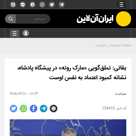
صفحه نخست
سیاست
بقائی: تملق‌گویی «مارک روته» در پیشگاه پادشاه،
نشانه کمبود اعتماد به نفس اوست
سیاست
۰۸:۲۴ - ۱۴۰۵/۰۴/۱۸
159410