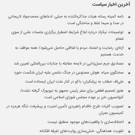
آخرین اخبار
سیاست
نامه کمیته رسانه هیات مذاکره‌کننده به جبلی: ادعاهای محمدجواد لاریجانی
در صدا و سیما غلط و ساختگی است
توضیحات نیکزاد درباره ابلاغ شرایط اضطرار برگزاری جلسات علنی از سوی
شعام
اژه‌ای: رضایت و اعتماد مردم با لفاظی حاصل نمی‌شود/ همه موظف به
خدمت هستیم
مصادیق جرم نسل‌زدایی در لایحه مقابله با جنایات بین‌المللی تعیین شد
سخنگوی سپاه: هوش مصنوعی در جنگ دشمن علیه ایران شکست خورد
علی‌اف خطاب به پزشکیان؛ باکو در کنار ملت ایران ایستاده است
هنوز تصمیم قطعی برای سفر رئیس جمهور به نیویورک گرفته نشده/
کنوانسیون خزر بر عهده مجلس شورای اسلامی است
تصویب کلیات طرح «اقدام راهبردی تأمین امنیت و پیشرفت تنگه هرمز» در
کمیسیون عمران
اختلاف‌سازی با واقعیت‌های موجود منطبق نیست
تقویت هماهنگی، خنثی‌سازی روایت‌های تفرقه افکنانه