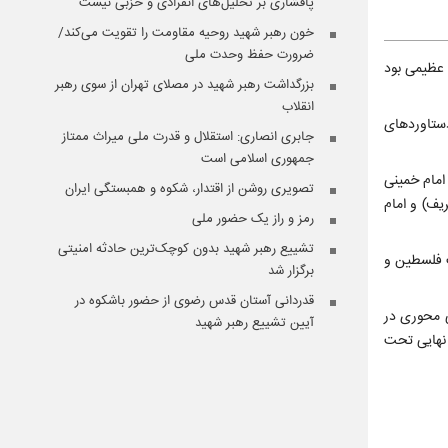
پافشاری بر تحلیل‌های انفرادی و حزبی نیست
خون رهبر شهید روحیه مقاومت را تقویت می‌کند/
ضرورت حفظ وحدت ملی
 عظیمی بود
بزرگداشت رهبر شهید در مصلای تهران از سوی رهبر
انقلاب
دستاوردهای
جابری انصاری:‌ استقلال و قدرت ملی میراث ممتاز
جمهوری اسلامی است
امام خمینی
تصویری روشن از اقتدار، شکوه و همبستگی ایران
یف) و امام
رمز و راز یک حضور ملی
تشییع رهبر شهید بدون کوچک‌ترین حادثه امنیتی
ت فلسطین و
برگزار شد
قدردانی آستان قدس رضوی از حضور باشکوه در
ی محوری در
آیین تشییع رهبر شهید
 نهایی تحت