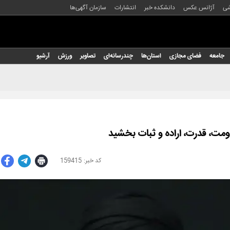
شی
آژانس عکس
دانشکده خبر
انتشارات
سازمان آگهی‌ها
جامعه
فضای مجازی
استان‌ها
چندرسانه‌ای
تصاویر
ورزش
آرشیو
ومت، قدرت، اراده و ثبات بخشید
159415