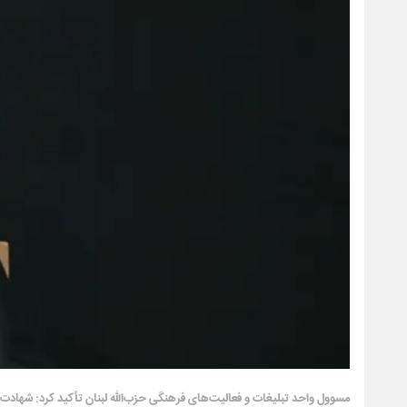
مسوول واحد تبلیغات و فعالیت‌های فرهنگی حزب‌الله لبنان تأکید کرد: شهادت