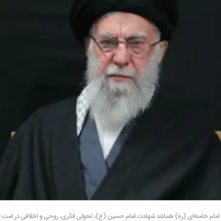
 امام خامنه‌ای (ره) همانند شهادت امام حسین (ع)، تحولی فکری، روحی و اخلاقی در امت 