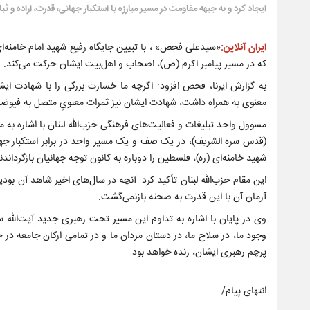
ایجاد کرد و به جبهه مقاومت در مسیر مبارزه با استکبار جهانی، قدرت، اراده و ث
ایران آنلاین
:
«سیدعلی فحص» ، با تبیین جایگاه رفیع شهید امام خامنه‌ا
که در مسیر پیامبر اکرم (ص)، اصحاب و اهل‌بیت ایشان حرکت می‌کند.
به گزارش ایرنا، فحص افزود: اگرچه ما خسارت بزرگی را با شهادت ا
معنوی به همراه داشت، شهادت ایشان نیز ثمرات معنویِ متصل به فیوضات ک
مسوول واحد تبلیغات و فعالیت‌های فرهنگی حزب‌الله لبنان با اشاره به
(قدس سره الشریف)، در یک صف و یک مسیر واحد در برابر استکبار جها
شهید خامنه‌ای (ره)، فلسطین را دوباره به کانون توجه جهانیان بازگرداندن
این مقام حزب‌الله لبنان تأکید کرد: آنچه در سال‌های اخیر شاهد آن بو
آرمان آن با این قدرت به صحنه بازنمی‌گشت.
وی در پایان با اشاره به تداوم این مسیر تحت رهبری جدید آیت‌الله
وجود ما، در سلاح ما، در دستان مردان ما و در تمامی ارکان جامعه در ج
پرچم رهبری ایشان، زنده خواهد بود.
انتهای پیام/