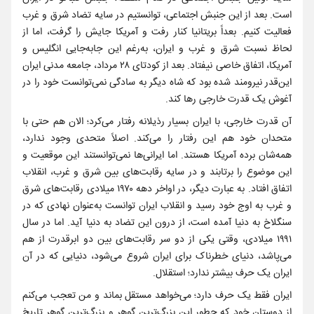
است. بعد از این جنبش اجتماعی، توانستیم در سایه تضاد شرق و غرب
فعالیت کنیم. بعداً بریتانیا کنار رفت و آمریکا جایش را گرفت، اما از
لحاظ نسبت شرق و غرب و ایران، به‌رغم این جابه‌جایی انگلیس و
آمریکا، اتفاق خاصی نیفتاد. بعد از کودتای ۲۸ مرداد، جامعه مدنی ایران
این‌قدر نیرومند شده بود که شاه دیگر به سادگی نمی‌توانست خود را در
آغوش یک قدرت خارجی رها کند.
آن قدرت خارجی، با ایران بسیار رذیلانه رفتار می‌کرد؛ الان هم حتی با
متحدان خود هم این رفتار را می‌کند. اصلاً متحدی وجود ندارد،
همه‌شان برده آمریکا هستند. اما ایرانی‌ها نمی‌توانستند این موقعیت و
این موضوع را برتابند و در سایه رقابت‌های بین شرق و غرب، انقلاب
اتفاق افتاد. به عبارت دیگر، در اواخر دهه ۱۹۷۰ میلادی رقابت‌های شرق
و غرب به اوج خود رسید و انقلاب ایران توانست به‌عنوان نهادی که در
سنگلاخ به دنیا آمده است، از درون این تضاد به دنیا آید. اما در سال
۱۹۹۱ میلادی، وقتی یکی از دو سر رقابت‌های بین دو ابرقدرت از هم
می‌پاشد، دنیای خطرناک برای ایران شروع می‌شود، دنیایی که در آن
ایران یک حرف بیشتر ندارد؛ استقلال.
ایران فقط یک حرف دارد؛ می‌خواهد مستقل بماند و من تعجب می‌کنم
از دوستان خود که چطور این بزرگ‌ترین گوهر و بزرگ‌ترین گوهر تاریخ