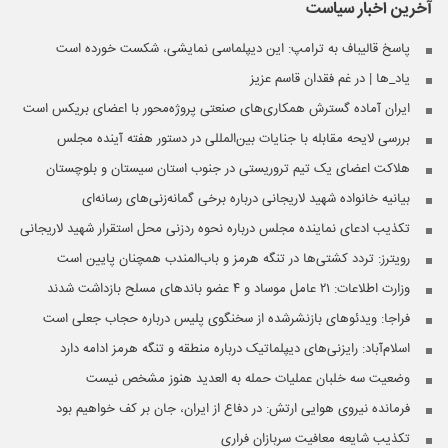
آخرین اخبار
سیاست
پاسخ قالیباف به ترامپ: این دیپلماسی نمایشی، شکست خورده است
یاد_ها | در غم فقدان قاسم عزیز
ایران آماده گسترش همکاری‌های صنعتی پروژه‌محور با اعضای بریکس است
بررسی لایحه مقابله با جنایات بین‌المللی در دستور هفته آینده مجلس
هلاکت اعضای یک تیم تروریستی در جنوب استان سیستان و بلوچستان
بیانیه خانواده شهید لاریجانی درباره برخی گمانه‌زنی‌های رسانه‌ای
تکذیب ادعای نماینده مجلس درباره نحوه ردزنی محل استقرار شهید لاریجانی
رویترز: تردد کشتی‌ها در تنگه هرمز و باب‌المندب همچنان پایین است
وزارت اطلاعات: ۲۱ عامل موساد و ۴ عضو باندهای مسلح بازداشت شدند
فراجا: ویدئوهای بازنشرشده از سخنگوی پلیس درباره حجاب جعلی است
اسلام‌آباد: رایزنی‌های دیپلماتیک درباره منطقه و تنگه هرمز ادامه دارد
وضعیت سه خلبان عملیات حمله به العدید هنوز مشخص نیست
فرمانده نیروی هوایی ارتش: در دفاع از ایران، جان بر کف خواهیم بود
تکذیب شایعه معافیت سربازان فراری