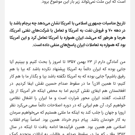
است که این ملت نمی‌تواند زیر بار این موضوع برود.
تاریخ مناسبات جمهوری اسلامی با آمریکا نشان می‌دهد چه برجام باشد یا
در دهه ۷۰ و فروش نفت به آمریکا و تعامل با شرکت‌های نفتی آمریکا،
هرجا و هرطور که می‌شد، ایران همواره با آمریکا تعامل کرد و این آمریکا
بود که همواره به تعاملات ایران پاسخ‌های منفی داده است.
من آمادگی دارم از ۲۳ بهمن ۱۳۵۷ تا امروز را بحث کنیم و ببینیم آیا
جایی بوده که ایران دائماً به آمریکا پیشنهاد نکرده باشد که بیا با هم
رفیق باشیم؟ جایی بوده که به آمریکا نگفته باشد بیا و بگذار ما با هم کار
کنیم؛ تا همین الان! ما در سقوط صدام حسین نقش ایفا کردیم. در
افغانستان هم ایفای نقش کردیم اما به محض اینکه خر آمریکا از پل
گذشت، گفتند ایران محور شرارت است و ما ایران را اشغال نظامی
خواهیم کرد، آن هم ایرانی که در دوره اصلاحات دائماً سعی می‌کرد نظر
اروپا و جهان را جلب کند به اینکه ما ملتی هستیم که می‌خواهیم سرمان
به کار خودمان باشد. پیام دوم خرداد همین بود. اساساً پیام انقلاب
اسلامی هم همین بود. همین فرآیندها ادامه یافت تا اینکه در سال
۱۳۸۲ وقتی که ما در سقوط صدام و طالبان به ایالات متحده کمک