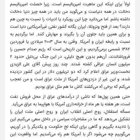
اولاً برای اینکه این ماهیت امپریالیسم است، زیرا خصلت امپریالیسم
دخالت در همه دنیاست و می‌گوید من باید در همه چیز دنیا دخالت
داشته باشم. اما می‌دانید چرا این رویکرد یا ادبیات را نسبت به چین هم
دارند؟ بعد از فتح ونزوئلا، ایران یگانه کشور نفتی غیرآمریکایی دنیا است
و برای همین باید جلوی آن را بگیرند و مهارش کنند. اما برگردیم به
نسبت و رابطه ایران و آمریکا. وقتی به سال ۲۰۰۳ میلادی یا فروردین
۱۳۸۲ شمسی برمی‌گردیم، و این تاریخی است که رژیم صدام حسین را
فروپاشاندند، آن‌هم بدون هیچ دلیلی، در این جنگ بی‌دلیل حدود ۲
میلیون انسان عراقی کشته شدند. چند روز پیش آقای علی الزیدی
نخست‌وزیر عراق اعلام کرد که دو تریلیون دلار در این کشور دزدیده
شده، و این غیر از دزدی‌های آمریکا از ملت عراق است و من تعجب
می‌کنم که برخی آه می‌کشند کاش ما هم مثل عراق بودیم.
حتی همین پول‌ها که ناشی از درآمدهای عراق از محل فروش نفت
است، هر هفته یا هر ماه از خزانه‌داری آمریکا با هواپیما به عراق می‌آید.
مسأله استقلال، روح اصلی انقلاب ایران و روح اصلی ملت ایران را
تشکیل می‌دهد که ما در مشاجرات سیاسی در داخل سعی می‌کنیم این
را نادیده بگیریم و گاهی برای اینکه لج حکومت و یکدیگر را در آوریم،
می‌گوییم چه می‌شود اگر با آمریکا هم راه می‌آمدیم. اما واقعیت این