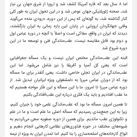
اما ۸ سال بعد که قاره آمریکا کشف شد و اروپا از شرق جهان بی نیاز
شد، صحنه ژئوپلتیکی جهان عوض شد و در این تحول ایران به طور کلی
کنار گذاشته شد، به گونه‌ای که پس از این دوره، «رودی مته» می‌‌گوید
وقتی جهانگردان اروپایی در پایان این بازه زمانی به ایران بازگشتند،
دیدند که ایران در واقع، مغاکی است و اصلاً با آنچه در دوره عباس اول
و دوم بود قابل مقایسه نیست. عقب‌ماندگی فنی و توسعه ما در این
دوره شروع شد.
البته این عقب‌ماندگی مختص ایران نیست و یک مسأله جغرافیایی
است که یعنی کل آسیا و آفریقا را نیز شامل می‌‌شود. اما این
عقب‌ماندگی در ایران تجلی خاصی داشت، یعنی آنقدر برای ما مسأله
بود که از دوران عباس میرزا به دلمشغولی ویژه ایرانیان تبدیل شد. از
دوره عباس میرزا تا امروز، ما با این مسأله و این فکر مواجه هستیم که
ما عقب افتادیم و باید یک فکری درباره این عقب‌افتادگی بکنیم.
تا همین امروز، مسأله ما بود که عقب‌ماندگی علمی خود را جبران کنیم،
زیرا به این جمع‌بندی رسیدیم که مسأله اصلی ما علم است و ما در علم
و تکنولوژی عقب ماندیم. برای همین از دوره صفویه سعی می‌‌کردیم به
شیوه‌های مختلف در حوزه فناوری‌های نظامی کارهایی انجام دهیم و
انواع کارخانه‌های اسلحه‌سازی را بنا کنیم. اما تمدن ایران به ویژه از نیمه