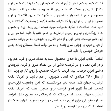
قدرت شود و کوچک‌تر از آن است که خودش یک ابرقدرت شود. این
مشکل تاریخی است که ما داریم. آقای رودی مته در کتاب «زوال
صفویه و سقوط اصفهان» همین را می‌‌گوید که «این اقتصاد و این
تمدن، جان و رمق این را که بتواند مانند ترکیه از وضعیت گذشته خود
عبور کند، نداشت.» ترکیه همیشه مورد توجه اروپایی‌ها بود و همین
حالا بزرگ‌ترین نیروی زمینی ارتش‌های عضو ناتو را دارد. اما در ایران
این طور نیست، یعنی ایران از نظر فکری و تاریخی، نه می‌‌تواند بخشی
از جهان غرب یا جهان شرق باشد و نه می‌‌تواند کاملاً مستقل بماند یعنی
خودش خودش را اداره کند.
اساساً انقلاب ایران تا حدی محصول تشدید تضاد شرق و غرب هم بود
و در این تضاد و در فرصت ناشی از این تضاد شرق و غرب، نیروهای
داخلی ایران فرصت پیدا کردند تا حرف جدیدی را روی کار بیاورند. اما
از سال ۱۹۹۰ میلادی که اتحاد شوروی از هم پاشید و آمریکا یگانه
ابرقدرت جهان شد، همه دنیا می‌‌دانستند که این وضعیت ازلی-ابدی
نیست. اساساً ظهور آقای ترامپ برای همین است که آمریکا یگانه
ابرقدرت جهان بماند، اما می‌‌دانند که نمی‌ماند. به همین دلیل شرایط
بسیار خطرناکی برای ایران پدید آمد. در دوره صفویه، ایران به خاطر
تضاد با عثمانی مورد توجه اروپا بود.