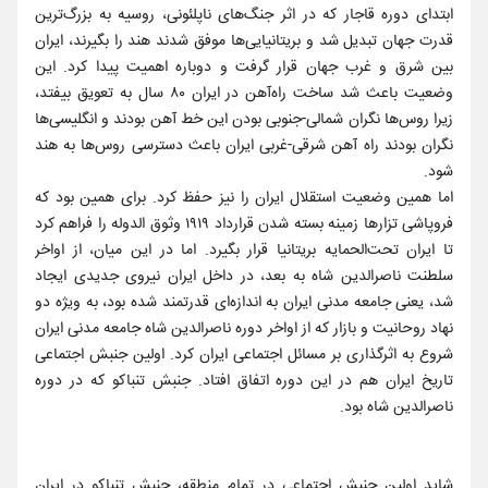
ابتدای دوره قاجار که در اثر جنگ‌های ناپلئونی، روسیه به بزرگ‌ترین
قدرت جهان تبدیل شد و بریتانیایی‌ها موفق شدند هند را بگیرند، ایران
بین شرق و غرب جهان قرار گرفت و دوباره اهمیت پیدا کرد. این
وضعیت باعث شد ساخت راه‌آهن در ایران ۸۰ سال به تعویق بیفتد،
زیرا روس‌ها نگران شمالی-جنوبی بودن این خط آهن بودند و انگلیسی‌ها
نگران بودند راه آهن شرقی-غربی ایران باعث دسترسی روس‌ها به هند
شود.
اما همین وضعیت استقلال ایران را نیز حفظ کرد. برای همین بود که
فروپاشی تزارها زمینه بسته شدن قرارداد ۱۹۱۹ وثوق الدوله را فراهم کرد
تا ایران تحت‌الحمایه بریتانیا قرار بگیرد. اما در این میان، از اواخر
سلطنت ناصرالدین شاه به بعد، در داخل ایران نیروی جدیدی ایجاد
شد، یعنی جامعه مدنی ایران به اندازه‌ای قدرتمند شده بود، به ویژه دو
نهاد روحانیت و بازار که از اواخر دوره ناصرالدین شاه جامعه مدنی ایران
شروع به اثرگذاری بر مسائل اجتماعی ایران کرد. اولین جنبش اجتماعی
تاریخ ایران هم در این دوره اتفاق افتاد. جنبش تنباکو که در دوره
ناصرالدین شاه بود.
شاید اولین جنبش اجتماعی در تمام منطقه، جنبش تنباکو در ایران