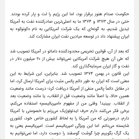
حکومت صدام هنوز برقرار بود، اما این رژیم را لت و پار کرده بودند.
حتی در سال ۱۳۷۳ و ۱۳۷۴ ما به اصلی‌ترین صادرکننده نفت به آمریکا
تبدیل شدیم، به گونه‌ای که یک شرکت آمریکایی به نام «کونوکو» به
ایران پیشنهاد داد در توسعه میادین نفت ایران مشارکت کند.
که بعد از آن، قوانین تحریمی محدودکننده داماتو در آمریکا تصویب شد
که طی آن هیچ شرکت آمریکایی نمی‌تواند بیش از ۲۰ میلیون دلار در
نفت و گاز ایران سرمایه‌گذاری کند.
این قانون در بهمن ۱۳۷۴ تصویب شد. بنابراین، این شرایط به این
معنی است که ایران به طور دائم پالس مثبت برای آمریکا ارسال ‌کرد، اما
در مقابل دائماً پالس منفی از آمریکا دریافت کرد؛ درست مانند وضعیت
همین حالا، یا اصلاً مانند وضعیت قبل از انقلاب، یا مانند وضعیت بعد
از انقلاب. ببینید! وقتی من از مفهوم «امپریالیسم» استفاده می‌کنم،
برخی فکر می‌کنند دارم حرف ایدئولوژیک می‌زنم یا خصومتی با آمریکا
دارم، درصورتی که من آمریکا را به لحاظ کشوری خاص خود، کشوری
شایسته می‌دانم. اما این ویژگی امپریالیسم است. امپریالیسم یعنی به
یک گرگ بگوییم چرا گوشت گوسفند را دوست دارد، اما نمی‌توانیم به