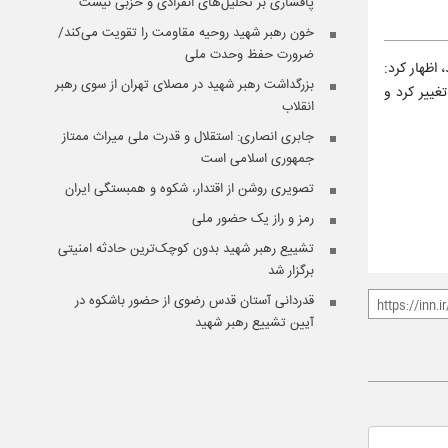
پافشاری بر تحلیل‌های انفرادی و حزبی نیست
خون رهبر شهید روحیه مقاومت را تقویت می‌کند/
ضرورت حفظ وحدت ملی
زی از پیش تعیین شده در ساعت ۱۴ برگزار خواهد شد، اظهار کرد:
بزرگداشت رهبر شهید در مصلای تهران از سوی رهبر
ل قرار بر این بود که تشییع صبح امروز پنج شنبه انجام شود اما به دلیل استقبال باشکوه مردم عراق از پیکر قائد امت این زمان به ساعت ۱۴ تغییر کرد و
انقلاب
جابری انصاری:‌ استقلال و قدرت ملی میراث ممتاز
جمهوری اسلامی است
تصویری روشن از اقتدار، شکوه و همبستگی ایران
رمز و راز یک حضور ملی
تشییع رهبر شهید بدون کوچک‌ترین حادثه امنیتی
برگزار شد
قدردانی آستان قدس رضوی از حضور باشکوه در
آیین تشییع رهبر شهید