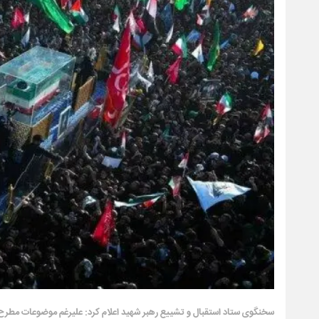
سخنگوی ستاد استقبال و تشییع رهبر شهید اعلام کرد: علیرغم موضوعات مطر