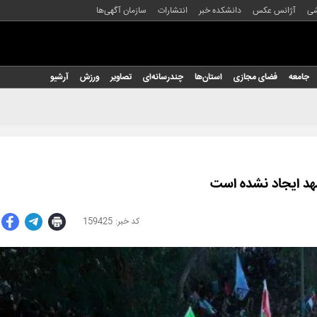
شی
آژانس عکس
دانشکده خبر
انتشارات
سازمان آگهی‌ها
جامعه
فضای مجازی
استان‌ها
چندرسانه‌ای
تصاویر
ورزش
آرشیو
هد ایجاد نشده است
159425