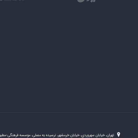
تهران، خیابان سهروردی، خیابان خرمشهر، نرسیده به مصلی، موسسه فرهنگی-مطبوع