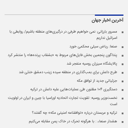
آخرین اخبار
جهان
مسرور بارزانی: نمی خواهیم طرفی در درگیری‌های منطقه باشیم/ روابطی با
اسرائیل نداریم
صنعا: ریاض سیلی محکمی خورد
پنتاگون پنجمین بخش فایل‌های مربوط به «بشقاب پرنده‌ها» را منتشر کرد
پالایشگاه سیزران روسیه منفجر شد
طرح داعش برای بمب‌گذاری در منطقه سیده زینب دمشق خنثی شد
جزئیاتی جدید از توافق مکه
دستگیری ۱۰۴ مظنون طی عملیات‌هایی علیه داعش در ترکیه
نخست‌وزیر روسیه:‌ تقویت تجارت اتحادیه اوراسیا با چین و ایران در اولویت
است
ترکیه و عربستان درباره «توافقنامه امنیتی مکه» چه گفتند؟
هشدار صنعاء : با هرگونه تحرک در خاک یمن مقابله می‌کنیم