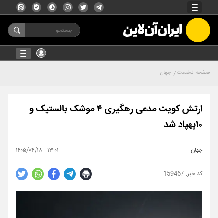
صفحه نخست
جهان
ارتش کویت مدعی رهگیری ۴ موشک بالستیک و
۱۰پهپاد شد
جهان
۱۳:۰۱ - ۱۴۰۵/۰۴/۱۸
159467