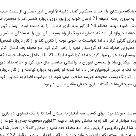
این بازی بیش از همه برای دو سرمربی اهمیت داشت که با پیروزی جایگاه خودشان را ارتقا یا محکم‌تر کنند. دقیقه 9 
شمس‌آذر قزوین با ضربه سر عاشوری همراه شد و توپ از کنار دروازه به بیرون رفت. دقیقه 21 ارسال خوب رزاق‌پور روی دروازه شمس‌
خروج به‌موقع دور کرد و اجازه نداد مهاجمان گل‌گهر به سمت دروازه‌اش ضربه بزنند. دقیقه 24 گل‌گهر مزد بازی برترش را به دست آو
هانه دروازه فرستاد که عثمان اندونگ از راه رسید و گل اول را به سادگی به ثمر رس
ی برای گلزنی قرار داد اما نتوانست به خوبی توپ را کنترل کند و از کنار دروازه شمس‌آ
با ضربه محروقی همراه شد که گروسیان توپ را راهی کرنر کرد. دو دقیقه بعد ارسال کرنر
گل‌گهر به امیر شبانی رسید و شوت سرضرب این مدافع پیش‌تاخته را گروسیان به خوبی مهار کرد. دقیقه 57 ضربه اریک باگناما از
 تیکدری‌نژاد را محسن فروزان با واکنشی مناسب مال خود کرد و اجازه نداد درواز
ک به تک با فرزین گروسیان قرار داد اما ضربه او راهی به دروازه نیافت و از کنار دروازه 
شد تا عثمان اندونگ پشت محوطه جریمه صاحب توپ شود. او سرضرب اقدام به شوتزنی کرد
ای سیرجانی‌ها در آستانه بازی حذفی مقابل ملوان هم بود.
خت خواهد بود، برای کسب سه امتیاز به میدان آمد تا با یک تساوی در بازی پ
قهرمانی‌اش قطعی شود. اما فکرش را نمی‌کردند که مقابل تیم سقوط کرده هوادار تا این اندازه به مشکل بخورند. دقیقه ۳
اگردان پاتریس کارترون شد. سه دقیقه بعد توپ و میدان کاملاً در اختیار شاگر
کارترون قرار گرفت و هواداری‌ها با تجمع شدید نفرات 