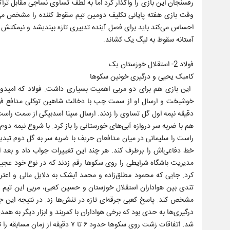
رفسنجان این بازی را واگذار کرد اما به لطف تساوی نساجی مقابل تراکتو
وقت بازی هفته پایانی تکلیف دومین تیم سقوط کننده را مشخص می‌ک
احساس می‌کند باید برای فصل آینده تدبیری تازه بیندیشد و نیمکتش مد
آستانه سقوط به لیگ یک کشاند.
فولاد 2- استقلال خوزستان یک
کامبک یحیی و درگیری خونین سکوها
خوشبخت و ارسال او از سمت چپ با دخالت شاهین توکلی مدافع فولاد
دقیقه نیمه اول گل تساوی را زدند. ارسال سینا اسدبیگی از سمت راست
هم با ضربه سر دروازه آبی‌های خورستانی را باز کرد. با شروع نیمه دو
راست را سلیمانی در میان مدافعان حریف با ضربه سر به گل دوم تبدیل 
خط دفاعی‌اش را برطرف کند. هر چند این تغییرات جواب داد و بعد از
مدیریت باشگاه شرایطی را روی سکوها رقم زدند که در نوع خود عجیب 
کرد. جایی که محمود مطلق‌زاده و محمد آبشک به دلایل مالی و اعتر
تندی بین هواداران استقلال خوزستان و حسین کعبی، مربی این تیم در
مشخص کند. پاسخ کعبی جرقه‌ای تازه در تنش‌ها زد. در نتیجه این 
درگیری‌ها به حدی بود که برخی هواداران با کمربند و ابزار دیگر به هم
شد. اتفاقات زشت روی سکوها حدود ۶ تا ۷ دقیقه از زمان مسابقه را تحت‌الشعاع خود قرار داد.