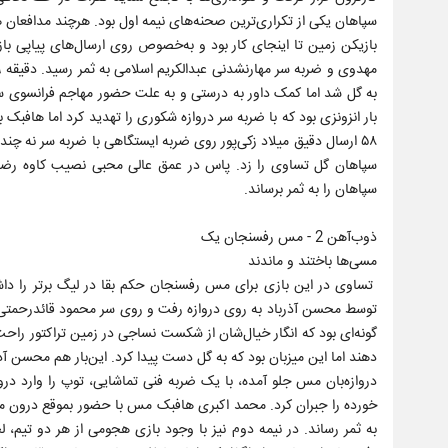
بار انزونزی بود که با ضربه سر دروازه شکوری را تهدید کرد اما‌ هافب
سپاهان گل تساوی را زد. پاس در عمق عالی محبی نصیب کاوه رض
سپاهان را به ثمر برساند.
ذوب‌آهن 2 - مس رفسنجان یک
مسی‌ها باختند و ماندند
تساوی در این بازی برای مس رفسنجان حکم بقا در لیگ برتر را داشت
توسط محسن آذرباد به روی دروازه رفت و روی سر محمود قائدرحمتی ف
گونه‌ای بود که انگار خیال‌شان از شکست نساجی در زمین تراکتور راح
دهند اما این میزبان بود که به گل دست پیدا کرد. این‌بار هم محسن آ
دروازه‌بان مس جلو آمده، با یک ضربه فنی تماشایی، توپ را وارد دروا
خورده را جبران کرد. محمد اکبری هافبک مس با حضور بموقع درون 
به ثمر رساند. در نیمه دوم نیز با وجود بازی هجومی از هر دو تیم،