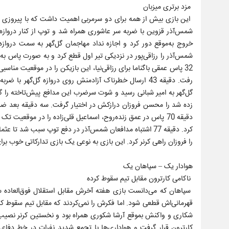
مزد برتری میزبان
شمس‌آذر را رزاقی‌پور در نزدیکی تیر اول قطع کرد و به صورت پاس به د
32 پاس عمقی باگناما برای رزاقی‌نیا، این بازیکن را در موقعیت مناسب
رفت. دقیقه 43 ارسال خطرناک آزادمنش روی دروازه گل‌گهر 
زده شد را محسن فروزان درازکش در اختیار گرفت. سه دقیقه بعد ضربه
دقیقه 70 پاس در عمق زنده‌روح، اسماعیل قلی‌زاده را در موقعیت ت
کرد. دقیقه 77 اشتباه مدافعان شمس‌آذر در دفع توپ سبب 
را فروزان راهی کرنر کرد. این بازی به نوعی یک بازی تدارکاتی خوب بر
هوادار یک – سپاهان یک
ناکامی کارترون مقابل تیم سقوط کرده
سپاهان که می‌دانست بازی هفته آخرش مقابل استقلال فوق‌العاده س
شکاری و واکنش بموقع آرشا شکوری همراه بود و نخستین کرنر نصیب ش