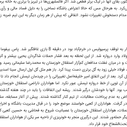
ر، بقای آنها در لیگ برتر قطعی شد. اگر قائمشهری‌ها در تبریز با برتری به خانه بر
رد. به هرحال مس که حالا اعتراض باشگاه نساجی را به دلیل فساد مالی و رأی 
ام دستخوش تغییرات نشود. اتفاقی که بیش از هر زمان دیگر به این تیم ضربه زد و 
این بازی هم برای دو مربی اهمیت بسیاری داشت. فولاد که امیدوار به توقف پرسپولیس در خرم‌آباد بود در دقیقه 8
 وارد دروازه شد. از این لحظه به بعد فشار حملات شاگردان یحیی بیشتر و آنه
 و در میان غفلت مدافعان کم‌آزار استقلال خوزستان به محمدرضا سلیمانی رسید و 
م، فولاد خیلی زود به گل برتری دست پیدا کرد. باز هم مثل گل اول ارسال سینا اسدب
کرد. بعد از این اتفاق امیر خلیفه‌اصل تغییراتی را در چیدمان تیمش انجام داد ت
 آن توپی از خط دروازه تیمش عبور نکرد. اما هواداران ناراضی استقلال خوزستا
بود. آنها با خودشان درگیر شدند. ریشه این اتفاقات را باید در چند هفته گذش
اض به عدم پرداخت مطالبات، از تیم کنار گذاشته شدند. پیش از آغاز مسابقه، م
 گرفت. هواداران از کعبی خواستند موضع خود را در قبال مدیریت باشگاه و اخراج
جملات، هواداران استقلال خوزستان با عصبانیت شروع به فحاشی به حسین کعبی 
دیگر حمله‌ور شدند. این درگیری منجر به خونریزی از ناحیه سر یکی از هواداران استق