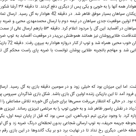
سپاهان یکی از تکراری‌ترین صحنه‌های نیمه اول بود. هرچند مدافعان هوادار همه 
بازیکن زمین تا اینجای کار بود و به‌خصوص روی ارسال‌های پیاپی باز‌یکنان سپاهان بسیار موفق ظاهر شد. در دقیقه 
مهدوی و ضربه سر مهارنشدنی عبدالکریم اسلامی به ثمر‌ رسید. دقیقه ۴۹ اولین موقعیت جدی سپاهان در نیمه دوم با ارسال محمدمهدی محبی و
به گل‌ شد اما کمک داور به درستی و به علت حضور مهاجم فرانسوی سپاهان در آفساید این گل را مردود اعلام کر
ک بلندقامت طلایی‌پوشان نیز همانند هموطنش بن‌یدر در موقعیت آفساید به توپ ضربه
۵۸ ارسال دقیق میلاد زکی‌پور روی ضربه ایستگا
ایی شد و مهاجم باتجربه طلایی پوشان توانست با ضربه پای راست محکم گل 
. اما این میزبان بود که خیلی زود و در سومین دقیقه بازی به گل رسید. ارسال
رود آمد تا این بازیکن زننده اولین گل بازی باشد. شکل بازی شاگردان سیروس پ
ت بود. در حالی که انتظار می‌رفت مسی‌ها برای جبران گل خورده تلاش مضاعفی را ا
ذرباد در نقش پاسور ظاهر شد و به خوبی توپ را به مرتضی تبریزی رساند. تبریزی ه
زه کرد. با وجود برتری تیم ذوب‌آهن، این مس بود که قبل از پایان نیمه اول، یکی
محوطه جریمه حریف، به توپ ارسالی شجاعی بدون لحظه‌ای درنگ ضربه زد و گل ا
 لحظه خاص دیگری رخ نداد تا در نهایت برد دو بر یک گاندوها در این بازی رقم