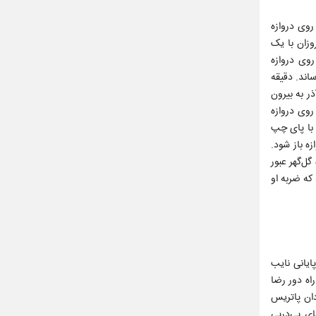
ارسال امیر جعفری از سمت چپ روی دروازه
آذر را محسن فروزان با یک
رد. ارسال کرنر روی دروازه
اند. دقیقه
ذر به بیرون
 روی دروازه
 داخل محوطه جریمه که با پای چپ
ه باز شود.
گل‌گهر عبور
 که ضربه او
ایانی نایب
 اولین موقعیت جدی با شوت از راه دور رضا
دان پاتریس
در خط دفاعی به دنبال بسته نگه داشتن دروازه خود در دقایق ابتدایی بودند. دقیقه 32 کرنر‌های پی‌درپی