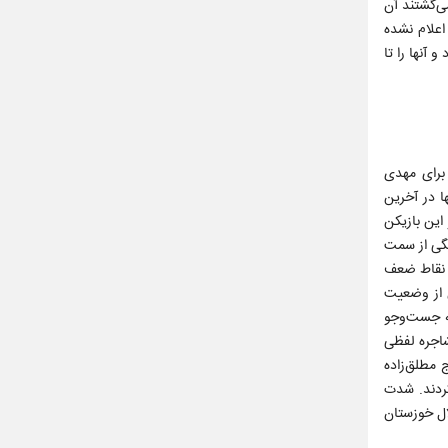
می‌گشتند آن
اعلام نشده
آنها را تا
 بازی غافلگیر شد. پاس بیفوما برای مهدی
ا در آخرین
این بازیکن
یگی از سمت
ا نقاط ضعف
ن از وضعیت
ته جست‌وجو
شاجره لفظی
 مطلق‌زاده
کردند. شدت
لال خوزستان