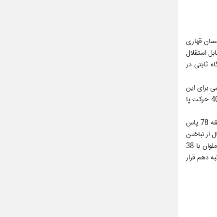
حسان قهاری
ابل استقلال
ه ثابتی در
ی برای این
بازی نداشتند. دقیقه 27 ارسال وطن‌دوست از سمت راست را قبل از اینکه مهاجم آلومینیوم بزند سامان فلاح با ضربه سر دروازه تیمش را باز کرد. دقیقه 40 حرکت پا
بازی بعد از این گل با کیفیت بهتری دنبال شد. دو تیم از کناره‌ها، شوت‌های راه دور و پاس‌های عمقی دروازه یکدیگر را تهدید می‌کردند تا اینکه در دقیقه 78 پاس
 از نباختن
در خانه حریف و مصدوم نشدن بازیکنانش در آستانه بازی حذفی مقابل گل‌گهر به انزلی برگشت. با تک امتیازی که دو تیم از این مسابقه کسب کردند ملوان با 38
 از این تیم قرار گرفت و از طرفی دیگر آلومینیوم اراک با 27 امتیاز در رتبه دهم قرار