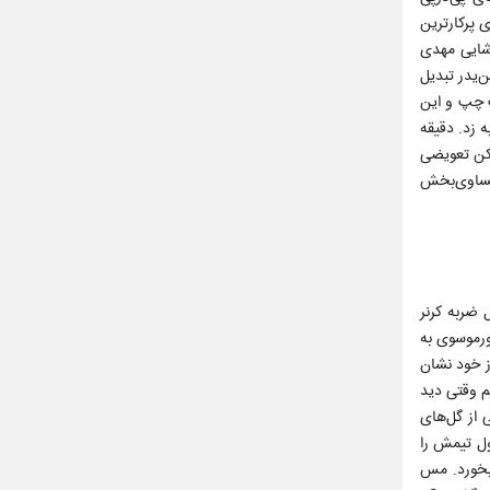
آنها را به خوبی و یکی پس از دیگری دفع کردند. تا دقیقه ۳۶ آرشا شکوری پرکارترین
42 هوادار به گل رسید. ارسال تماشایی مهدی
 ضربه بن‌یدر تبدیل
د. دقیقه ۵۳ بازهم ارسال عالی از سمت چپ و این
 زد. دقیقه
هی با ضربه سر نه چندان خوب محبی همراه شد و توپ از کنار دروازه هوادار به بیرون رفت. دقیقه 72 بازیکن تعویضی
تساوی‌بخش
 ضربه کرنر
ورموسوی به
ز خود نشان
م وقتی دید
 از گل‌های
ول تیمش را
 بخورد. مس