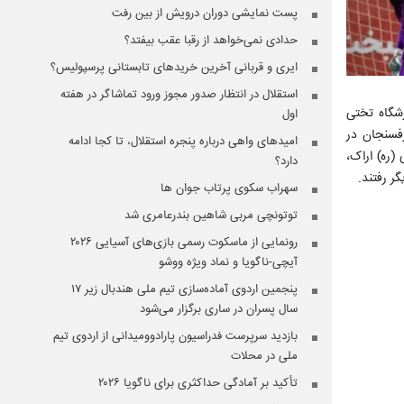
پست نمایشی دوران درویش از بین رفت
حدادی نمی‌خواهد از رقبا عقب بیفتد؟
ایری و قربانی آخرین خریدهای تابستانی پرسپولیس؟
استقلال در انتظار صدور مجوز ورود تماشاگر در هفته
یس تهران در ورزشگاه تختی
اول
رفسنجان در
امیدهای واهی درباره پنجره استقلال، تا کجا ادامه
(ره) اراک،
دارد؟
ر رفتند.
سهراب سکوی پرتاب جوان ها
توتونچی مربی شاهین بندرعامری شد
رونمایی از ماسکوت رسمی بازی‌های آسیایی ۲۰۲۶
آیچی-ناگویا و نماد ویژه ووشو
پنجمین اردوی آماده‌سازی تیم ملی هندبال زیر ۱۷
سال پسران در ساری برگزار می‌شود
بازدید سرپرست فدراسیون پارادوومیدانی از اردوی تیم
ملی در محلات
تأکید بر آمادگی حداکثری برای ناگویا ۲۰۲۶