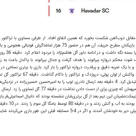
قابل ذوب‌آهن شکست بخورد که همین اتفاق افتاد. از طرفی مساوی با تراکتور ه
سقوط قائمشهری‌ها به لیگ ازادگان بود. پس آنها بدون ترس از نام و بازیکنان مطرح حریف، آن هم در حضور 75 هزار تماشاگ
اجرا گذاشتند. دقیقه ۲۵ دبل سیو فوق‌ال
 شوت محکم دروازه بیرانوند را هدف گرفت و جدال بیرانوند با پاکدل باعث به 
ا یک ضربه دقیق و پرقدرت دروازه تراکتور را باز کرد. بازی با برتری نساجی در ن
پایان رسید. تراکتور نیمه دوم را هجومی آغاز کرد. دقیقه ۶۳ دو فوق واکنش از لوان پول
ارسال دانیال اسماعیلی‌فر از راست را دروژدک با یک ضربه سر به گل تبدیل کرد. 4 دقیقه بعد ارسال نادری توپ را به امیرحسین حسین‌زاد
شش قدم نساجی رساند و او توپ را به گوشه دروازه نساجی فرستاد. میهمان که چیزی برای از دست دادن نداشت
نیمکت‌نشینان این تیم بعد از گل برتری‌شان ننشسته بودند که دانیال اسماعیلی‌فر باز
به تساوی کشاند. قائمشهری‌ها که از نتیجه بازی م
هر چقدر تلاش کردند موفق به باز کردن دروازه تراکتور نشدند. آنها خیلی دیر به خودشان آمدند و اگر در 4-5 مسابقه قبلی این 