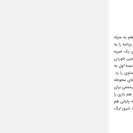
م به منزله
رش فوتبالی هجومی و با برنامه را به
عاده لوان پولی دروازه نساجی را بسته نگه داشت و در ادامه داور گل هاشم‌نژاد را مردود اعلام کرد. دقیقه 36 روی یک ضربه
زمین خوردن
یمه اول به
ی، دروژدک و تراکتور را ناکام گذاشت. دقیقه 67 تراکتور گل تساوی را زد.
ه در نزدیکی‌های محوطه
 در دقیقه 77 گل تساوی را زد. ارسال رستمی برای
 هم بازی را
س رفسنجان مطلع بودند به آب و آتش زدند و در دقیقه 80 توسط یامگا گل سوم را زدند. در 10 دقیقه پایانی هم
طور بازی می‌کردند شاید امروز لیگ