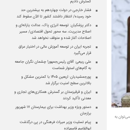
گسترش دادیم
فشار خارجی در دولت چهاردهم به بیشترین حد
خود رسیده/ انتظار داشتند کشور تا الآن سقوط کند
دکتر پزشکیان: توسعه انرژی پاک، عدالت یارانه‌ای و
اصلاح مدیریت، سه محور تحول اقتصادی/ مسیر
اصلاحات آغاز شده و متوقف نخواهد شد
تجربه ایران در توسعه آموزش عالی در اختیار عراق
قرار می‌گیرد
علی ربیعی: آقای رئیس‌جمهور! چشمان نگران جامعه
به گام‌های استوار شماست
پورجمشیدیان: اربعین ۱۴۰۵ با کمترین مشکل و
بالاترین سطح امنیت برگزار شد
ایران و قرقیزستان بر گسترش همکاری‌های تجاری و
معدنی تأکید کردند
دستور ویژه وزیر بهداشت برای بیمارستان ۱۷ شهریور
برازجان
ی‌توان به
پیام تسلیت وزیر میراث فرهنگی در پی درگذشت
ابوالقاسم قاسم‌زاده