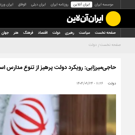
موسسه ایران
ایران آنلاین
روزنامه ایران
ایران دیلی
الوفاق
ایران ورز
صفحه نخست
سیاست
رهبری
دولت
اقتصاد
فرهنگ
هنر
جهان
صفحه نخست
دولت
حاجی‌میرزایی: رویکرد دولت پرهیز از تنوع مدارس ا
دولت
۱۱:۲۶ - ۱۴۰۴/۰۹/۲۴