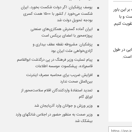
یوسف پزشکیان: اگر دولت شکست بخورد، ایران
دولت بر این باور
شکست می‌خورد / کشور با ۱۵۰۰ همت کسری
ست و با
بودجه تحویل دولت شد
قویت کنیم.
ایران آماده گسترش همکاری‌های صنعتی
پروژه‌محور با اعضای بریکس است
پزشکیان: مشروطه نقطه عطف بیداری و
ایی در طول
آزادی‌خواهی ملت ایران بود
 است.
پیام تسلیت وزیر فرهنگ در پی درگذشت ابوالقاسم
قاسم‌زاده، پیشکسوت موسسه اطلاعات
افزایش ضریب برای محاسبه مصرف اینترنت
بین‌الملل صحت ندارد
تمدید استفادۀ واردکنندگان اقلام سلامت‌محور از
اوراق گام
وزیر ورزش و جوانان وارد آذربایجان شد
وزیر صمت به منظور حضور در اجلاس شانگهای وارد
بیشکک شد