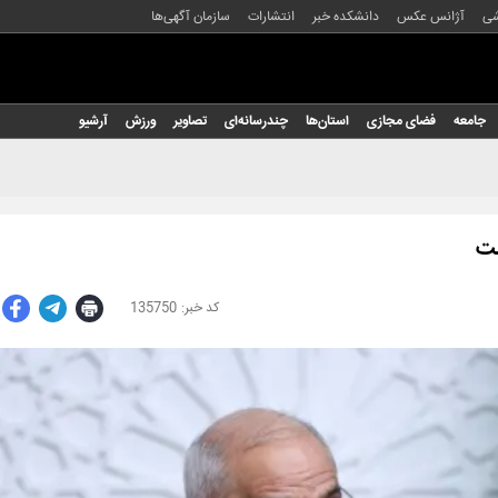
شی
آژانس عکس
دانشکده خبر
انتشارات
سازمان آگهی‌ها
جامعه
فضای مجازی
استان‌ها
چندرسانه‌ای
تصاویر
ورزش
آرشیو
ست
135750