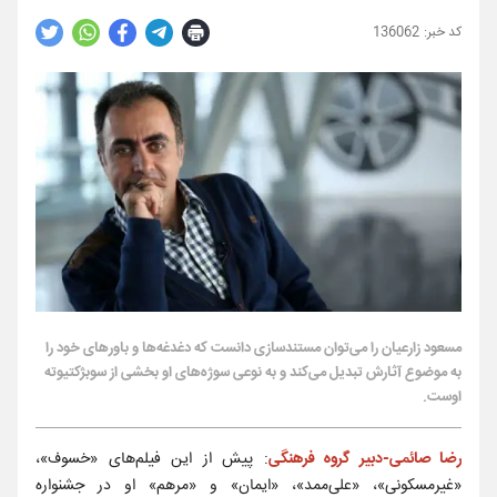
136062
مسعود زارعیان را می‌توان مستندسازی دانست که دغدغه‌ها و باورهای خود را
به موضوع آثارش تبدیل می‌کند و به نوعی سوژه‌های او بخشی از سوبژکتیوته
اوست.
رضا صائمی-دبیر گروه فرهنگی
: پیش از این فیلم‌های «خسوف»،
«غیرمسکونی»، «علی‌ممد»، «ایمان» و «مرهم» او در جشنواره