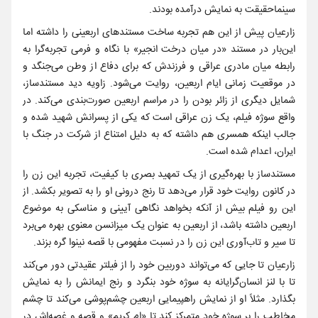
سینماحقیقت به نمایش درآمده‌ بودند.
زارعیان پیش از این هم تجربه ساخت مستندهای اربعینی را داشته اما
این‌بار در مستند «در میان درخت انجیر» با نگاه و فرمی تجربه‌گرا به
رابطه میان مادری عراقی و فرزندش که برای دفاع از وطن می‌جنگد و
در موقعیت زمانی ایام اربعین، روایت می‌شود. زاویه دید مستندساز،
شمایل دیگری از زائر بودن را در مراسم اربعین صورت‌بندی می‌کند. در
واقع سوژه‌ فیلم، یک زن عراقی است که یکی از پسرانش شهید شده‌ و
جالب اینکه همسری هم داشته که به دلیل امتناع از شرکت در جنگ با
ایران، اعدام شده‌ است.
مستندساز با بهره‌گیری از یک تمهید بصری با کیفیت، تجربه این زن را
در کانون روایت خود قرار می‌دهد تا رنج درونی او را به تصویر بکشد. از
این رو فیلم بیش از آنکه بخواهد نگاهی آیینی و مناسکی به موضوع
اربعین داشته باشد، از اربعین به عنوان یک میزانسن معنوی بهره می‌برد
تا سیر و تاب‌آوری این زن را در نسبت مفهومی با قصه نینوا گره بزند.
زارعیان تا جایی که می‌تواند دوربین خود را از فیلتر عقیدتی دور می‌کند
تا با لنز انسان‌گرایانه به سوژه خود بنگرد و رنج ایمانش را به نمایش
بگذارد. مثلاً او از نمایش راهپیمایی اربعین چشم‌پوشی می‌کند تا چشم
مخاطب را بر سوژه خود متمرکز کند تا «ام کریم» و قصه و غصه‌اش در