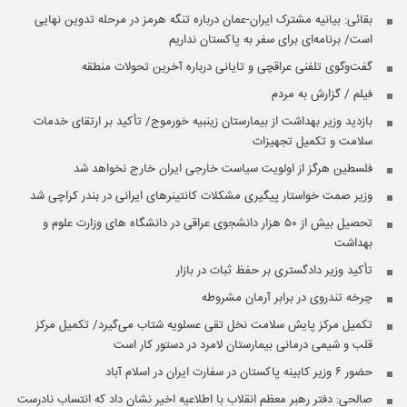
بقائی: بیانیه مشترک ایران-عمان درباره تنگه هرمز در مرحله تدوین نهایی
است/ برنامه‌ای برای سفر به پاکستان نداریم
گفت‌وگوی تلفنی عراقچی و تایانی درباره آخرین تحولات منطقه
فیلم / گزارش به مردم
بازدید وزیر بهداشت از بیمارستان زینبیه خورموج/ تأکید بر ارتقای خدمات
سلامت و تکمیل تجهیزات
فلسطین هرگز از اولویت سیاست خارجی ایران خارج نخواهد شد
وزیر صمت خواستار پیگیری مشکلات کانتینرهای ایرانی در بندر کراچی شد
تحصیل بیش از ۵۰ هزار دانشجوی عراقی در دانشگاه های وزارت علوم و
بهداشت
تأکید وزیر دادگستری بر حفظ ثبات در بازار
چرخه تندروی در برابر آرمان مشروطه
تکمیل مرکز پایش سلامت نخل تقی عسلویه شتاب می‌گیرد/ تکمیل مرکز
قلب و شیمی درمانی بیمارستان لامرد در دستور کار است
حضور ۶ وزیر کابینه پاکستان در سفارت ایران در اسلام آباد
صالحی: دفتر رهبر معظم انقلاب با اطلاعیه اخیر نشان داد که انتساب نادرست