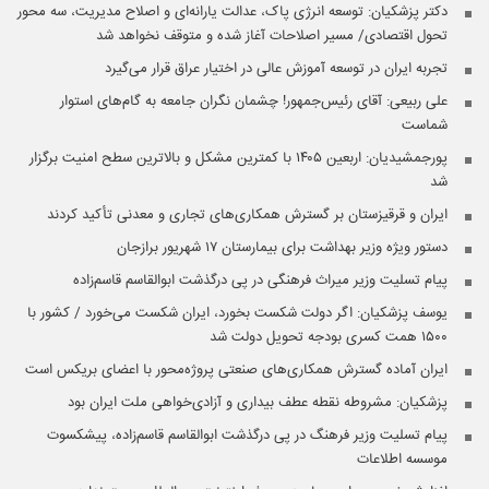
دکتر پزشکیان: توسعه انرژی پاک، عدالت یارانه‌ای و اصلاح مدیریت، سه محور
تحول اقتصادی/ مسیر اصلاحات آغاز شده و متوقف نخواهد شد
تجربه ایران در توسعه آموزش عالی در اختیار عراق قرار می‌گیرد
علی ربیعی: آقای رئیس‌جمهور! چشمان نگران جامعه به گام‌های استوار
شماست
پورجمشیدیان: اربعین ۱۴۰۵ با کمترین مشکل و بالاترین سطح امنیت برگزار
شد
ایران و قرقیزستان بر گسترش همکاری‌های تجاری و معدنی تأکید کردند
دستور ویژه وزیر بهداشت برای بیمارستان ۱۷ شهریور برازجان
پیام تسلیت وزیر میراث فرهنگی در پی درگذشت ابوالقاسم قاسم‌زاده
یوسف پزشکیان: اگر دولت شکست بخورد، ایران شکست می‌خورد / کشور با
۱۵۰۰ همت کسری بودجه تحویل دولت شد
ایران آماده گسترش همکاری‌های صنعتی پروژه‌محور با اعضای بریکس است
پزشکیان: مشروطه نقطه عطف بیداری و آزادی‌خواهی ملت ایران بود
پیام تسلیت وزیر فرهنگ در پی درگذشت ابوالقاسم قاسم‌زاده، پیشکسوت
موسسه اطلاعات