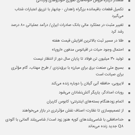
هشدار درباره فروش حواله‌های صوری خودروهای وارداتی
تکمیل قطعات باقیمانده بزرگراه زاهدان - چابهار با تزریق اعتبارات شتاب
می‌گیرد
تغییر مثبت در عملکرد مالی بانک صادرات ایران/ درآمد عملیاتی ۸۰ درصد
رشد کرد
طلا در مسیر ثبت بالاترین افزایش قیمت هفته
احتمال وجود حیات در اقیانوس مدفون «اروپا»
تولید ۳۰ میلیون تن فولاد تا پایان سال دور از انتظار نیست
بسیج ملی صنعت برق برای مبارزه با برق‌دزدی / طرح مهتاب، گام مؤثری
برای صیانت است
لایروبی، حافظه آبی گیلان را دوباره زنده می‌کند
روبات امدادگر، یاریگر آتش‌نشانان می‌شود
اتمام زودهنگام بسته‌های اینترنتی؛ کابوس کاربران
از تصمیم‌سازی تا نظارت؛ اصناف نقش مؤثرتری در بازار می‌خواهند
خداحافظی با شاسی‌بلندهای کوپه هنوز زود است/ شاسی‌بلند آلمانی با آئودی
Q۸ جدید زنده می‌ماند