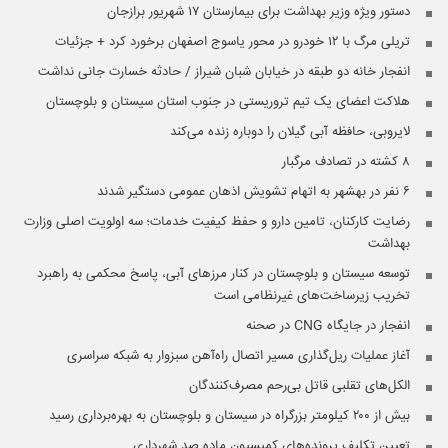
دستور ویژه وزیر بهداشت برای بیمارستان ۱۷ شهریور برازجان
تریلی مرگ با ۱۲ خودرو در محور یاسوج اصفهان برخورد کرد + جزئیات
انفجار خانه دو طبقه در خیابان شبان شیراز / حادثه خسارت جانی نداشت
هلاکت اعضای یک تیم تروریستی در جنوب استان سیستان و بلوچستان
لایروبی، حافظه آبی گیلان را دوباره زنده می‌کند
۸ کشته در تصادف مرگبار
۶ نفر در بهشهر به اتهام تشویش اذهان عمومی دستگیر شدند
رضایت کارکنان، تامین دارو و حفظ کیفیت خدمات؛ سه اولویت اصلی وزارت
بهداشت
توسعه سیستان و بلوچستان در کنار مرزهای آبی، پاسخ محکمی به راهبرد
تخریب زیرساخت‌های غیرنظامی است
انفجار در جایگاه CNG در صحنه
آغاز عملیات ریل‌گذاری مسیر اتصال راه‌آهن سبزوار به شبکه سراسری
الکل‌های تقلبی قاتل بی‌رحم مصرف‌کنندگان
بیش از ۲۰۰ کیلومتر بزرگراه در سیستان‌ و‌ بلوچستان به بهره‌برداری رسید
تعیین تکلیف پرونده‌های کمیسیون ماده صد شهرداری