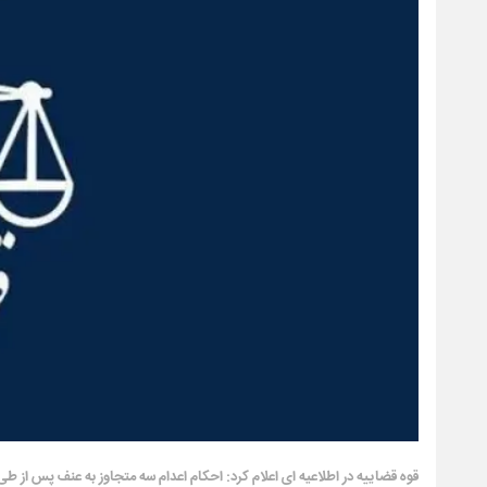
قوه قضاییه در اطلاعیه ای اعلام کرد: احکام اعدام سه متجاوز به عنف پس از طی 