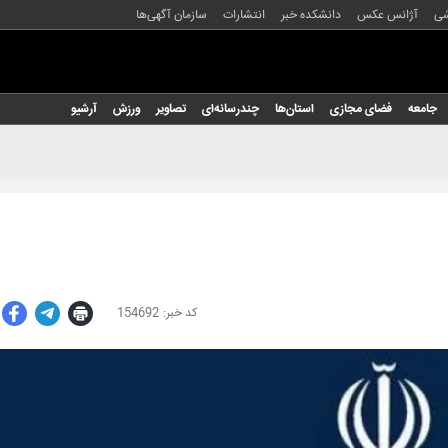
شی
آژانس عکس
دانشکده خبر
انتشارات
سازمان آگهی‌ها
جامعه
فضای مجازی
استان‌ها
چندرسانه‌ای
تصاویر
ورزش
آرشیو
154692