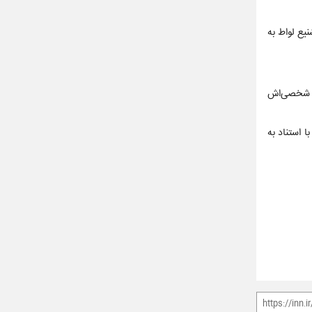
یع لواط به
زل شخصی‌اش
 استناد به