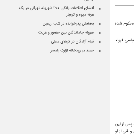
افشای اطلاعات بانکی ۱۲۰۰ شهروند تهرانی در یک
غرفه میوه و تره‌بار
۱ ساله شهرستان قروه به اعدام محکوم شده
بخشش پدرخوانده در شب اربعین
هروله جاماندگان بین حضور و غربت
ار عباسی فرزند
قیام آزادگان در کربلای معلی
جسد در رودخانه ازارک رامسر
 کردند. بلافاصله پس از این
و فنی از او