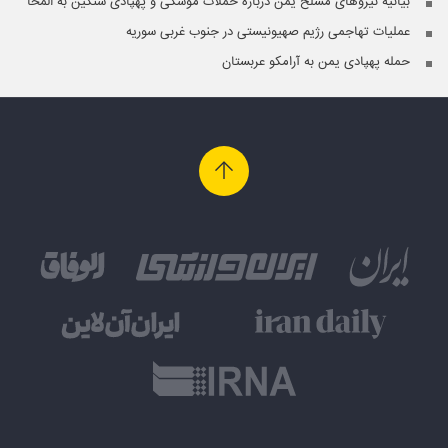
بیانیه نیروهای مسلح یمن درباره حملات موشکی و پهپادی سنگین به المخا
عملیات تهاجمی رژیم صهیونیستی در جنوب غربی سوریه
حمله پهپادی یمن به آرامکو عربستان