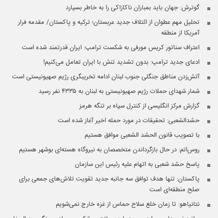
گوترش: جهان باید بمباران ناکازاکی را به‌ خاطر بسپارد
تحلیل مهم عطوان از ائتلاف جدید عربستان؛ ترکیه و پاکستان/ مقدمه‌ فرار
آمریکا از منطقه
اعتراف سناتور کریس مورفی به شکست ترامپ: ایران قدرتمند شده است
ادعای جدید ترامپ: بدون تشدید تنش با ایران تعامل می‌کنیم!
آتش‌زدن مناطق جنگلی جنوب لبنان ادامه تخریبگری رژیم صهیونیستی است
شمار شهدای حملات رژیم صهیونیستی به لبنان به ۴۳۳۵ نفر رسید
گزارش مرکز انگلیسی از کنترل سپاه بر تنگه هرمز
حشدالشعبی: تحقیقات در مورد حمله اخیر آغاز شده است
با تصویب قانون الحشد الشعبی موافق هستیم
روس‌اتم: در حال بازگرداندن متخصصان به نیروگاه هسته‌ای بوشهر هستیم
پاسخ حشد شعبی به اتهام‌ علیه رئیس این سازمان
پاکستان: تنها هدف توافق سه جانبه جدید تقویت تلاش‌های جمعی برای
صلح منطقه‌ای است
نتانیاهو: تا زمان خلع سلاح حماس از غزه خارج نمی‌شویم