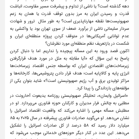
دهه گذشته است؟ یا ناشی از تداوم و پیشرفت مسیر مقاومت، انباشت
قدرت و رسیدن ایران به مرز بدون توقف قدرت یا همان به زعم
صهیونیست‌ها نقطه مهارناپذیری است؟ به طور مثال ترور و شهادت
سردار سلیمانی ناشی از برآورد ضعف از سوی تهران بود یا واکنشی به
عدم توانایی آمریکایی‌ها در متوقف کردن پروژه منطقه‌ای ایران و
شکست در بازتعریف نظم منطقه‌ای مورد نظرشان؟
اکنون قصد ورود به این مسأله پیچیده را نداریم. اما با دنبال کردن
پاسخ به این سؤال که «آیا مقابله به مثل در مورد هدف قرارگرفتن
زیرساخت‌های اقتصادی ایران که بواسطه جنس اقتصاد زیرساخت‌ها
انرژی پایه و کالاپایه است؛ هدف قرار دادن پتروشیمی‌ها، کارخانه‌ها و
مراکز تولیدی برق و آب رژیم صهیونیستی است؟» شاید بتوان یکی از
مؤلفه‌های بازداندگی را پیدا کرد.
«اسرائیل وایمان»، تحلیلگر صهیونیستی روزنامه یدیعوت آحارونت در
مطلبی به چالش فرار مدیران و کارکنان حوزه فناوری می‌پردازد. او در
مطلبش مسأله مهمی را اشاره می‌کند که واقعیت اقتصاد اسرائیل را
نشان می‌دهد. او می‌گوید صادرات فناوری پیشرفته در سال ۲۰۲۵ به ۸۵
میلیارد دلار رسید که ۵۸ درصد از کل صادرات اسرائیل را تشکیل
می‌دهد. این عدد در کنار دیگر حوزه‌های خدماتی موجب می‌شود که