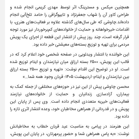
همچنین میکس و مسترینگ اثر توسط مهدی کریمی انجام شده و
طراحی کاور آن را شهاب جعفرنژاد و تایپوگرافی را حامد تلخ‌آبی انجام
داده‌اند.چاوشی که طی سال‌های گذشته علاوه بر فعالیت‌های هنری، با
اقدامات خیرخواهانه و حمایت از خانواده‌های کم‌برخوردار نیز مورد توجه
قرار گرفته است، چند روز پیش از انتشار این قطعه از اجرای یک پویش
مردمی برای تهیه و توزیع بسته‌های معیشتی خبر داده بود.
این خواننده با انتشار ویدئویی در صفحه شخصی خود اعلام کرد که در
قالب این پویش، ۲۵۰۰ بسته ارزاق میان نیازمندان و ایتام توزیع شده
است. او در توضیح این اقدام نوشت: «تهیه و توزیع ۲۵۰۰ بسته ارزاق
بین نیازمندان و ایتام؛ اردیبهشت ۱۴۰۵؛ قربان وجود همه شما…»
محسن چاوشی پیش از این نیز در حوزه‌های مختلفی از جمله کمک به
بیماران، آزادسازی زندانیان و حمایت از خانواده‌های نیازمند
فعالیت‌های خیریه متعددی انجام داده است. وی پس از پایان این
پویش و در قدردانی از همراهی مخاطبان خود، وعده انتشار اثری تازه را
داده بود.
این هنرمند در پیامی به مناسبت عید قربان خطاب به مخاطبانش
نوشت: «به پاس همراهی شما و حضور پرمهرتان، در پایان این پویش،