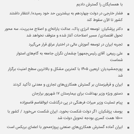
با همسایگان را گسترش دادیم
فشار خارجی در دولت چهاردهم به بیشترین حد خود رسیده/ انتظار داشتند
کشور تا الآن سقوط کند
دکتر پزشکیان: توسعه انرژی پاک، عدالت یارانه‌ای و اصلاح مدیریت، سه محور
تحول اقتصادی/ مسیر اصلاحات آغاز شده و متوقف نخواهد شد
تجربه ایران در توسعه آموزش عالی در اختیار عراق قرار می‌گیرد
علی ربیعی: آقای رئیس‌جمهور! چشمان نگران جامعه به گام‌های استوار
شماست
پورجمشیدیان: اربعین ۱۴۰۵ با کمترین مشکل و بالاترین سطح امنیت برگزار
شد
ایران و قرقیزستان بر گسترش همکاری‌های تجاری و معدنی تأکید کردند
دستور ویژه وزیر بهداشت برای بیمارستان ۱۷ شهریور برازجان
پیام تسلیت وزیر میراث فرهنگی در پی درگذشت ابوالقاسم قاسم‌زاده
یوسف پزشکیان: اگر دولت شکست بخورد، ایران شکست می‌خورد / کشور با
۱۵۰۰ همت کسری بودجه تحویل دولت شد
ایران آماده گسترش همکاری‌های صنعتی پروژه‌محور با اعضای بریکس است