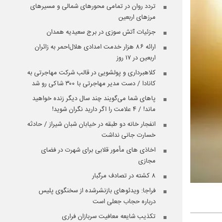
تردد روان در تمامی محورهای شمالی و مسیرهای
مرزهای اربعین
جزئیات آتش سوزی در برج سعیدیه همدان
ارائه ۸۶ هزار خدمت امدادی هلال‌احمر به زائران
اربعین در ۱۷ روز
کلاهبرداری و پولشویی در قالب شرکت مهاجرتی به
کانادا / دست مدیر مهاجرتی با ۳۰۰ شاکی رو شد
پاهای شما می‌گویند چند سال دیگر زنده خواهید
ماند! / ۴ علامت را اگر دارید نگران شوید!
انفجار خانه دو طبقه در خیابان شبان شیراز / حادثه
خسارت جانی نداشت
اخاذی های مأمور قلابی برای شهرت در فضای
مجازی
۸ کشته در تصادف مرگبار
فراجا: ویدئوهای بازنشرشده از سخنگوی پلیس
درباره حجاب جعلی است
تکذیب شایعه معافیت سربازان فراری