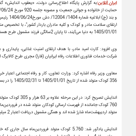
ایران آنلاین
:
به گزارش پایگاه اطلاع‌رسانی دولت، «یعقوب اندایش» گ
و بند (ج)
ارتقای سلامت مادر و کودک و کلیه مادران باردار کشور"، با تخصیص منابع
1405/01/01 به دنیا می‌آیند، تا پایان 2سالگی فرزند مشمول طرح هستند.
وی افزود: کارت امید مادر، با هدف ارتقای امنیت غذایی، پایداری و
شرکت خدمات فناوری اطلاعات رفاه ایرانیان (فارا) مجری طرح کالابرگ ال
356 کودک متولد شده از تاریخ 1405/01/01 تا 1405/02/31 را در بستر کالابرگ الکترونیکی به حساب مادران مشمول از 13 خرداد ماه تخصیص خواهد داد.
متولد اردیبهشت‌ماه شارژ شده اند و همگی مشمول دریافت اعتبار 2 میلیون‌تومانی اعتبار اردیبهشت‌ماه هستند.
اندایش یادآور شد: 5.760 کودک متولد فروردین‌ماه 