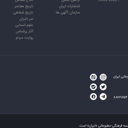
انتشارات ایران
تاریخ معاصر
سازمان آگهی ها
تاریخ شفاهی
سر دلبران
علوم انسانی
آثار زرشناس
روایت مردم
اتی ایران
۸۸۷۶۱
سسه فرهنگی-مطبوعاتی «ایران» است.