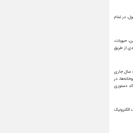
ل، در تمام
ن، حبوبات،
یلیون ریال، فارغ از دهک درآمدی از طریق
متولد شده از تاریخ 1405/01/01 تا 1405/02/31) واریز شده و از 13 خردادماه سال جاری
اروخانه‌ها، در
 کد دستوری
 الکترونیک