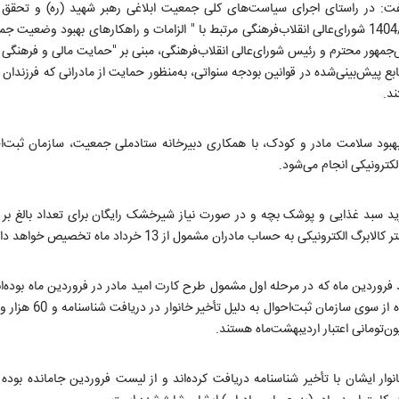
فت: در راستای اجرای سیاست‌های کلی جمعیت ابلاغی رهبر شهید (ره) و تحقق 
حمایت از خانواده و جوانی جمعیت و مصوبه جلسه 920 مورخ 1404/06/24 شورای‌عالی انقلاب‌فرهنگی مرتبط با " الزامات و راهکارهای بهبو
 ابلاغیه شماره 1404/ 12004/ دش مورخ1404/06/24 رئیس‌جمهور محترم و رئیس شورای‌عالی انقلاب‌فرهنگی، مبنی بر "حمایت مالی و فر
 پیش‌بینی‌شده در قوانین بودجه سنواتی، به‌منظور حمایت از مادرانی که فرزندان آن
 بهبود سلامت مادر و کودک، با همکاری دبیرخانه ستادملی جمعیت، سازمان ثبت‌ا
کترونیکی انجام می‌شود.
سال جاری که خانوار ایشان با تأخیر شناسنامه دریافت کرده‌اند و از لیست فروردین جامانده بوده