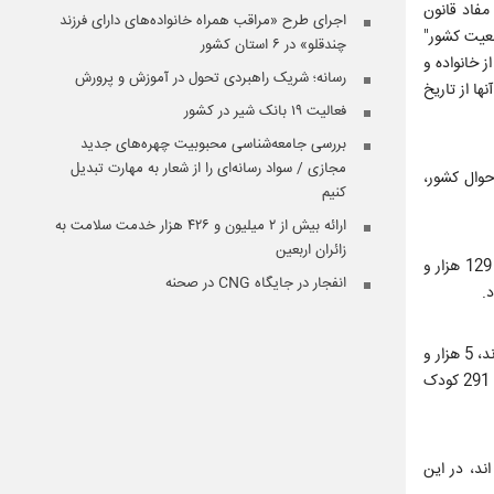
مفاد قانون
اجرای طرح «مراقب همراه خانواده‌های دارای فرزند
د وضعیت جمعیت کشور"
چندقلو» در ۶ استان کشور
هنگی از خانواده و
رسانه؛ شریک راهبردی تحول در آموزش و پرورش
ها از تاریخ
فعالیت ۱۹ بانک شیر در کشور
بررسی جامعه‌شناسی محبوبیت چهره‌های جدید
مجازی / سواد رسانه‌ای را از شعار به مهارت تبدیل
حوال کشور،
کنیم
ارائه بیش از ۲ میلیون و ۴۲۶ هزار خدمت سلامت به
زائران اربعین
معاون وزیر رفاه اشاره کرد: وزارت تعاون، کار و رفاه اجتماعی اعتبار خرید سبد غذایی و پوشک بچه و در صورت نیاز شیرخشک رایگان برای تعداد بالغ بر 129 هزار و
انفجار در جایگاه CNG در صحنه
اندایش تصریح کرد: در این مرحله علاوه بر 63 هزار و 305 کودک متولد فروردین ماه که در مرحله اول مشمول طرح کارت امید مادر در فروردین ماه بوده‌اند، 5 هزار و
760 کودک جامانده از فهرست ارسالی کودکان متولد شده در فروردین‌ماه از سوی سازمان ثبت‌احوال به دلیل تأخیر خانوار در دریافت شناسنامه و 60 هزار و 291 کودک
 اند، در این