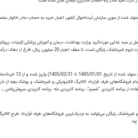
متولد شده از سوی سازمان ثبت‌احوال کشور، اعتبار خرید به حساب مادر خانوار مشمو
مل بر سبد غذایی موردتأیید وزارت بهداشت، درمان و آموزش پزشکی (لبنیات، پروتئی
روغن، غلات، مغزی‌جات، میوه‌جات و سبزیجات) و پوشک بچه و در صورت لزوم شیرخشک رایگان است، تا سقف اعتبار 20 م
اندایش افزود؛ اعتبار مذکور به حساب مادر خانوار مشمول (دارای کودک 
م کالای موردتأیید از طریق تمام فروشگاه‌های طرف قرارداد کالابرگ الکترونیکی و شیرخشک و پوشک بچه از د
ده از برنامه کاربردی "شمیم"، برنامه کاربردی بله- برنامه کاربردی سروش‌پلاس ـ
رخشک رایگان می‌توانند به نزدیک‌ترین فروشگاه‌های طرف قرارداد طرح کالابرگ
بود.