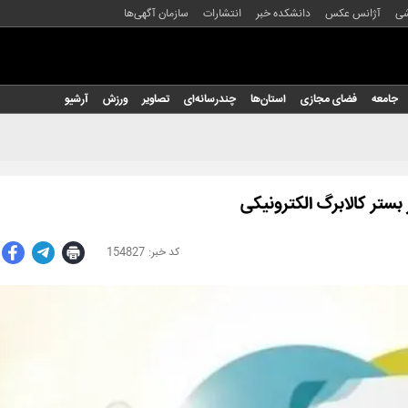
شی
آژانس عکس
دانشکده خبر
انتشارات
سازمان آگهی‌ها
جامعه
فضای مجازی
استان‌ها
چندرسانه‌ای
تصاویر
ورزش
آرشیو
 بستر کالابرگ الکترونیکی
154827