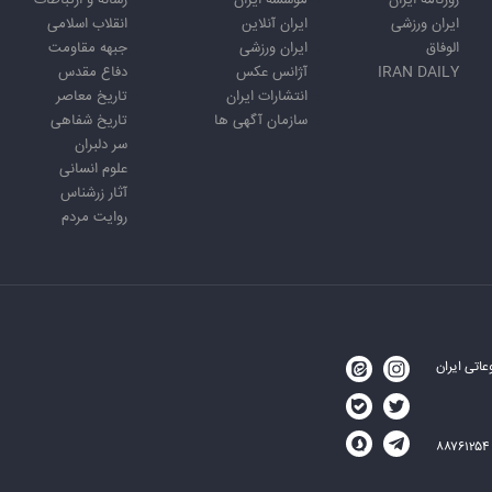
روزنامه ایران
موسسه ایران
رسانه و ارتباطات
ایران ورزشی
ایران آنلاین
انقلاب اسلامی
الوفاق
ایران ورزشی
جبهه مقاومت
IRAN DAILY
آژانس عکس
دفاع مقدس
انتشارات ایران
تاریخ معاصر
سازمان آگهی ها
تاریخ شفاهی
سر دلبران
علوم انسانی
آثار زرشناس
روایت مردم
اتی ایران
۸۸۷۶۱