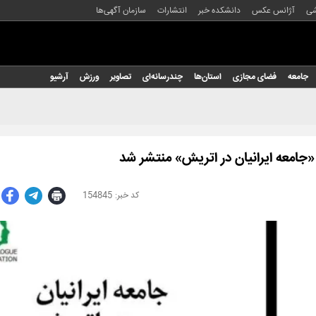
شی
آژانس عکس
دانشکده خبر
انتشارات
سازمان آگهی‌ها
جامعه
فضای مجازی
استان‌ها
چندرسانه‌ای
تصاویر
ورزش
آرشیو
«جامعه ایرانیان در اتریش» منتشر شد
154845