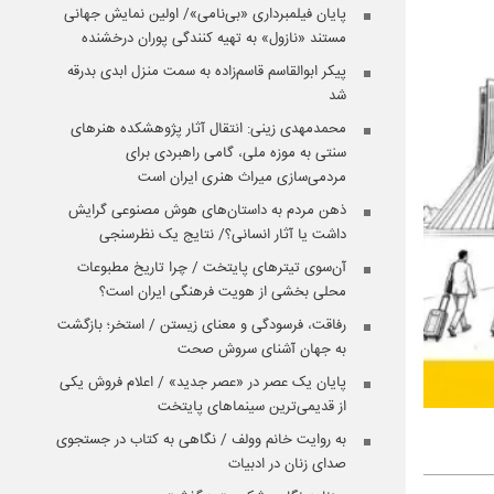
پایان فیلمبرداری «بی‌نامی»/ اولین نمایش جهانی
مستند «نازول» به تهیه کنندگی پوران درخشنده
پیکر ابوالقاسم قاسم‌زاده به سمت منزل ابدی بدرقه
شد
محمدمهدی زینی: انتقال آثار پژوهشکده هنرهای
سنتی به موزه ملی، گامی راهبردی برای
مردمی‌سازی میراث هنری ایران است
ذهن مردم به داستان‌های هوش مصنوعی گرایش
داشت یا آثار انسانی؟/ نتایج یک نظرسنجی
آن‌سوی تیترهای پایتخت / چرا تاریخ مطبوعات
محلی بخشی از هویت فرهنگی ایران است؟
رفاقت، فرسودگی و معنای زیستن / استخر؛ بازگشت
به جهان آشنای سروش صحت
پایان یک عصر در «عصر جدید» / اعلام فروش یکی
از قدیمی‌ترین سینماهای پایتخت
به روایت خانم وولف / نگاهی به کتاب در جستجوی
صدای زنان در ادبیات