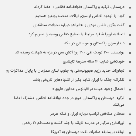
عربستان، ترکیه و پاکستان «توافقنامه نظامی» امضا کردند
کوبا: با تهدید نظامی از سوی ایالات متحده روبه‌رو هستیم
گفت وگوی تلفنی مودی و نتانیاهو درباره تحولات منطقه‌ای
اتحادیه اروپا ۵ فرد مرتبط با صنایع دفاعی روسیه را تحریم کرد
دیدار سران پاکستان و عربستان در مکه
یونیسف: ۳۰۰ کودک طی ۳۰۰ روز آتش بس در غزه به شهادت رسیده اند
خودکشی ضارب ۱۴ سالۀ مدرسۀ تایلندی
تجاوزات جدید رژیم صهیونیستی به جنوب لبنان همزمان با پایان مذاکرات رم
تلگراف: جنگ با ایران شاید یکی از اشتباه‌های تاریخی باشد
احتمال وجود حیات در اقیانوس مدفون «اروپا»
ترکیه، عربستان و پاکستان امروز در جده توافقنامه نظامی مشترک امضا
می‌کنند
سخنان متناقض ترامپ درباره ایران و تنگه هرمز
تیراندازی مرگبار در مدرسه‌ تایلند با چند کشته و دست‌کم ۲۰ زخمی
توقف بی‌سابقه صادرات نفت عربستان به آمریکا