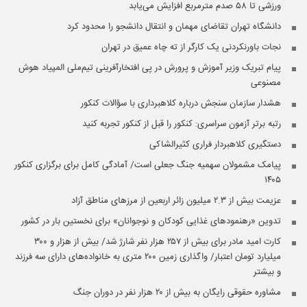
ورزشی تا ۵۸ صدم مترمربع افزایش می‌یابد
دانشگاه تهران تقاضای مهمان و انتقال دانشجو را محدود کرد
نجات باورنکردنی یک کارگر از ته چاه عمیق در تهران
پیام تبریک وزیر آموزش و پرورش در پی افتخارآفرینی تیم‌ملی المپیاد هوش
مصنوعی
هشدار سازمان سنجش درباره کلاهبرداری با سؤالات کنکور
رتبه برتر آزمون سراسری: کنکور را قبل از کنکور تجربه کنید
دستگیری کلاهبردار فراری کثیرالشاکی
پیامک مشمولان سهمیه جنگ جعلی است/ آمادگی کامل برای برگزاری کنکور
۱۴۰۵
عزیمت بیش از ۲.۳ میلیون زائر اربعین از مرزهای مناطق آزاد
تدوین «رهنمودهای غذایی کودکان و نوجوانان» برای نخستین بار در کشور
کارت امید مادر برای بیش از ۲۵۷ هزار نفر شارژ شد/ بیش از هزار و ۳۰۰
میلیارد تومان اعتبار/ واگذاری زمین ۲۰۰ متری به خانواده‌های دارای سه فرزند
و بیشتر
مشاوره حقوقی رایگان به بیش از ۲۰ هزار نفر در دوران جنگ