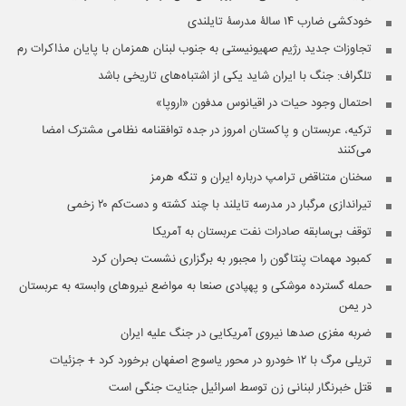
خودکشی ضارب ۱۴ سالۀ مدرسۀ تایلندی
تجاوزات جدید رژیم صهیونیستی به جنوب لبنان همزمان با پایان مذاکرات رم
تلگراف: جنگ با ایران شاید یکی از اشتباه‌های تاریخی باشد
احتمال وجود حیات در اقیانوس مدفون «اروپا»
ترکیه، عربستان و پاکستان امروز در جده توافقنامه نظامی مشترک امضا
می‌کنند
سخنان متناقض ترامپ درباره ایران و تنگه هرمز
تیراندازی مرگبار در مدرسه‌ تایلند با چند کشته و دست‌کم ۲۰ زخمی
توقف بی‌سابقه صادرات نفت عربستان به آمریکا
کمبود مهمات پنتاگون را مجبور به برگزاری نشست بحران کرد
حمله گسترده موشکی و پهپادی صنعا به مواضع نیروهای وابسته به عربستان
در یمن
ضربه مغزی صدها نیروی آمریکایی در جنگ علیه ایران
تریلی مرگ با ۱۲ خودرو در محور یاسوج اصفهان برخورد کرد + جزئیات
قتل خبرنگار لبنانی زن توسط اسرائیل جنایت جنگی است