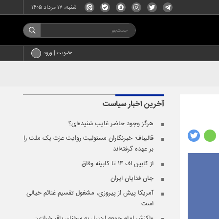
شنبه، ۱۷ مرداد ۱۴۰۵
عضویت | ورود
آخرین اخبار
سیاست
هرگز وجود حاضر غایب شنیده‌ای؟
قالیباف: خبرنگاران مسئولیت روایت عزت یک ملت را
بر عهده گرفته‌اند
از کابین اف ۱۴ تا کابینه وفاق
جان فدایان ایران
آمریکا پیش از پیروزی، مشغول تقسیم غنائم خیالی
است
واکنش امام جمعه اردبیل به سخنان باقر خرازی: