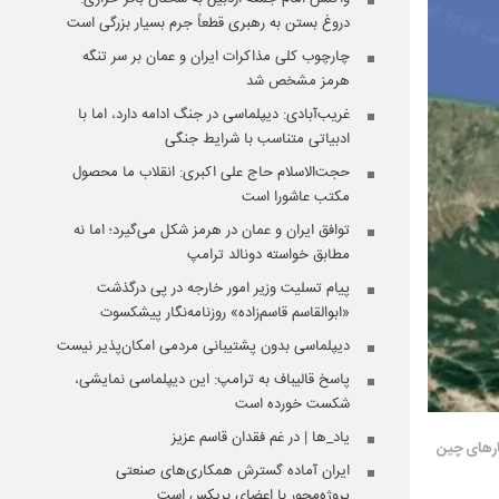
دروغ بستن به رهبری قطعاً جرم بسیار بزرگی است
چارچوب کلی مذاکرات ایران و عمان بر سر تنگه
هرمز مشخص شد
غریب‌آبادی: دیپلماسی در جنگ ادامه دارد، اما با
ادبیاتی متناسب با شرایط جنگی
حجت‌الاسلام حاج علی اکبری: انقلاب ما محصول
مکتب عاشورا است
توافق ایران و عمان در هرمز شکل می‌گیرد؛ اما نه
مطابق خواسته دونالد ترامپ
پیام تسلیت وزیر امور خارجه در پی درگذشت
«ابوالقاسم قاسم‌زاده» روزنامه‌نگار پیشکسوت
دیپلماسی بدون پشتیبانی مردمی امکان‌پذیر نیست
پاسخ قالیباف به ترامپ: این دیپلماسی نمایشی،
شکست خورده است
یاد_ها | در غم فقدان قاسم عزیز
طارهای چین
ایران آماده گسترش همکاری‌های صنعتی
پروژه‌محور با اعضای بریکس است