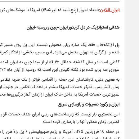
ایران آنلاین
:
بامداد امروز (پنج‌شنبه ۱۸ تیر ۱۴۰۵) آمریکا با موشک‌های کروز پل راه‌آهن «آق‌تکه‌خان» در شهرستان آققلا، استان گلستان را هدف قرار داد.
هدفی استراتژیک در دل کریدور ایران-چین و روسیه-ایران
پل آق‌تکه‌خان فقط یک سازه ریلی معمولی نیست. این پل روی مسیر کریدور
شده و از گرگان به تهران متصل می‌شود. این مسیر، بخشی از ابتکار کمربند و جاده چین (BRI) است و از شهر شیآن چ
گفتنی است در سال گذشته حداقل ۶۵ قطار ا
عبوری سه برابر شده بود.نکته کلیدی این است که روسیه از آبان ماه ۱۴۰۴، ارسال کالاهای خود به ایران را از همین مسیر ریلی آغاز کرده بود.
به همین دلیل، کارشناسان این حمله را اقدامی فراتر از یک ضربه نظام
زمان آتش‌بس، تمرکز حملات آمریکا بیشتر بر اهداف نظامی در جنوب ایرا
عمیق‌ترین حملات آمریکا به داخل خاک ایران از زمان آغاز درگیری‌ها م
ایران و رکورد تعمیرات و بازسازی سریع
این نخستین بار نیست که زیرساخت‌های ریلی ایران هدف حملات قرار می‌گی
کمترین زمان ممکن آنها را بازسازی کرده است.
در حمله ۱۸ فروردین ۴۰۵