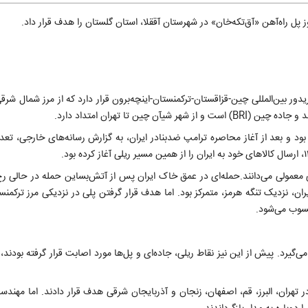
 بین‌المللی چین-قزاقستان-ترکمنستان-اینچه‌برون قرار دارد که از مرز شمال شرقی 
ین تا تهران امتداد دارد.
ز مبدا چین به ایران آمده بود و بعد از آغاز محاصره ترامپ ضدبنادر ایران، به گزارش رسانه‌های خارجی، 
ی معمولی می‌دانند.حمله‌ای در عمق خاک ایران پس از آتش‌بساین حمله در حالی رخ 
ن، نزدیک تنگه هرمز، متمرکز بود. اما هدف قرار گرفتن پلی در نزدیکی مرز ترکمنست
حسوب می‌شود.
رد. پیش از این نیز نقاط ریلی، جاده‌ای و پل‌ها مورد اصابت قرار گرفته بودند، ام
۱، آمریکا و رژیم صهیونیستی ۶ پل راه‌آهن را در تهران، البرز، قم، اصفهان، زنجان و آذربایجان شرقی هدف قرار دادند. اما م