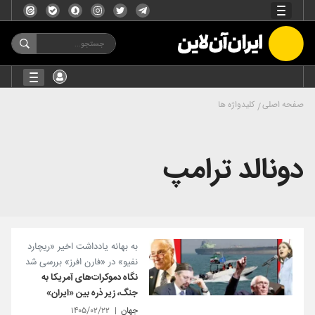
صفحه اصلی
کلیدواژه ها
دونالد ترامپ
به بهانه یادداشت اخیر «ریچارد
نفیو» در «فارن افرز» بررسی شد
نگاه دموکرات‌های آمریکا به
جنگ، زیر ذره بین «ایران»
جهان
۱۴۰۵/۰۲/۲۲