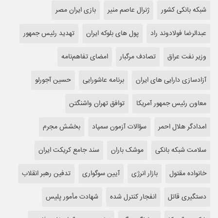
شبکه بانکی کشور
ژنرال عاصم منیر
بازی ایران مصر
عبدالرضا فولادوند راد
پول های بلوکه ایران
تهدید رئیس جمهور
وزیر نفت عراق
تصادف مرگبار
امضای تفاهم‌نامه
آزادسازی دارایی های ایران
برنامه عاشورایی
حسین آجورلو
معاون رئیس جمهور آمریکا
توافق تهران واشنگتن
امدادگر هلال احمر
سؤالات آزمون سمپاد
بخشش مجرم
سلامت شبکه بانکی
موشک باران
سند جامع کریکت ایران
خانواده مقتول
بازار انرژی
آیین سوگواری
تدفین رهبر انقلاب
دستگیری قاتل
انفجار کنترل شده
شهادت مأمور پلیس