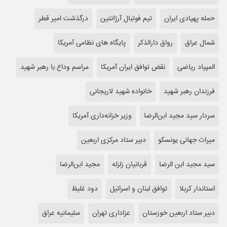
حمله پهپادی ایران
تیم فوتبال آرژانتین
درگذشت امیر قطر
شمال عراق
رواق دارالذکر
پایگاه های نظامی آمریکا
المپیاد ریاضی
نقض توافق ایران آمریکا
مراسم وداع با رهبر شهید
فرزندان رهبر شهید
خانواده شهید لاریجانی
سردار سید مجید ابن‌الرضا
وزیر خزانه‌داری آمریکا
میراث جهانی یونسکو
دبیر ستاد مرکزی اربعین
سید مجید ابن الرضا
قربانیان زلزله
مجید ابن‌الرضا
استاندار کربلا
توافق لبنان و اسرائیل
دود غلیظ
دبیر ستاد اربعین خوزستان
عزاداری تهران
سلیمانیه عراق