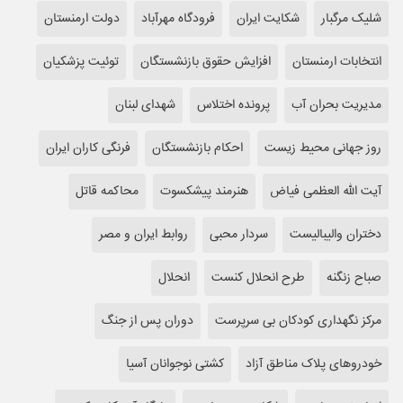
شلیک مرگبار
شکایت ایران
فرودگاه مهر‌آباد
دولت ارمنستان
انتخابات ارمنستان
افزایش حقوق بازنشستگان
توئیت پزشکیان
مدیریت بحران آب
پرونده اختلاس
شهدای لبنان
روز جهانی محیط زیست
احکام بازنشستگان
فرنگی کاران ایران
آیت الله العظمی فیاض
هنرمند پیشکسوت
محاکمه قاتل
دختران والیبالیست
سردار محبی
روابط ایران و مصر
صباح زنگنه
طرح انحلال کنست
انحلال
مرکز نگهداری کودکان بی سرپرست
دوران پس از جنگ
خودروهای پلاک مناطق آزاد
کشتی نوجوانان آسیا