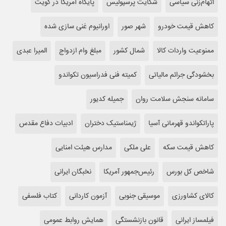
اتهام‌‎زنی سیاسی
شکایت پرسپولیس
پایگاه آمریکا در کویت
کاهش قیمت خودرو
شهر صور
اورانیوم غنی سازی شده
ممنوعیت واردات کالا
شمال کشور
مبلغ وام ازدواج
المیرا عبدی
بخشودگی جرائم مالیاتی
کمیته فنی فدراسیون تکواندو
سامانه سنجش سلامت روان
جمیله کدیور
پاراتکواندو قهرمانی آسیا
ژیمناستیک دختران
ادبیات دفاع مقدس
کاهش قیمت سکه
علی ملکی
مدارس هیئت امنایی
شاخص کل بورس
رئیس‌جمهور آمریکا
نخبگان ایرانی
کالای کشاورزی
موسیقی جنوبی
آزمون کاردانی
کتاب فلسفی
فیلمساز ایرانی
قانون بازنشستگی
همایش روابط عمومی