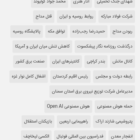
شهدای جنگ تحمیلی
آثار هنری
محمد جواد کولیوند
شرکت فولاد مبارکه
روابط روسیه و ایران
قتل مداح
ربودن مداح
حمیدرضا رجب‌زاده
توافق مکه
پالایشگاه روسیه
درگذشت روزنامه نگار پیشکسوت
کاهش تنش میان ایران و آمریکا
کانال مانش
بندر کراچی
کانتینرهای ایران
صنعت برق کشور
رابطه دولت و مجلس
رئیس اقلیم کردستان
اشغال کامل نوار غزه
مدیرعامل شرکت توزیع نیروی برق استان سمنان
حمله هوش مصنوعی
هوش مصنوعی Open AI
پتروشیمی شازند اراک
راهپیمایی اربعین
بازیکنان استقلال
انفجار معدن
فدراسیون بین المللی فوتبال
الکسی لیخاچف