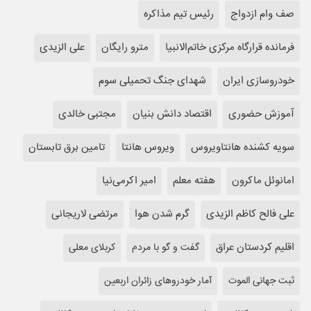
صف وام ازدواج
رئیس تیم مذاکره
فرمانده قرارگاه مرکزی خاتم‌الانبیا
مترو رایگان
علی الزیدی
خودروسازی ایران
شهدای جنگ تحمیلی سوم
آموزش حضوری
اقتصاد دانش بنیان
مجتبی خالدی
سویه کشنده هانتاویروس
ویروس هانتا
تامین برق تابستان
امانوئل ماکرون
هفته معلم
امیر اکرمی‌نیا
علی فالح کاظم الزیدی
گرم شدن هوا
مرتضی لاریجانی
اقلیم کردستان عراق
گفت و گو با مردم
کربلای معلی
ثبت جهانی الموت
آمار خودروهای زائران اربعین