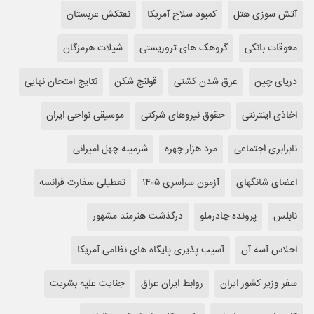
آتش سوزی هتل
کمبود سلاح آمریکا
نفتکش عربستان
معوقات بانکی
گروهک های تروریستی
شیلات هرمزگان
دریای چین
غرق شدن کشتی
قولنج شکن
نتایج امتحان نهایی
اخاذی اینترنتی
حقوق نیروهای شرکتی
موسیقی نواحی ایران
نابرابری اجتماعی
مرد هزار چهره
شرمینه چهل امیرانی
اعضای شانگهای
آزمون سراسری ۱۴۰۵
تعطیلی سفارت فرانسه
نابلس
پرونده چادرملو
درگذشت هنرمند مشهور
اجلاس آسه آن
آسیب پذیری پایگاه های نظامی آمریکا
سفر وزیر کشور ایران
روابط ایران عراق
جنایت علیه بشریت