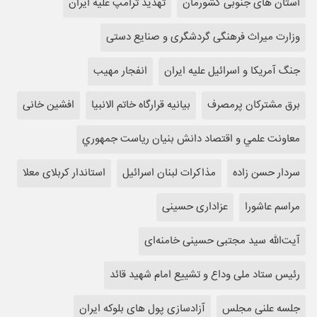
استان های جنوبی کشورمان
تهدید ترامپ علیه ایران
وزارت میراث فرهنگی گردشگری و صنایع دستی
جنگ آمریکا و اسرائیل علیه ایران
انفجار مهیب
برق مشترکان پرمصرف
بیانیه قرارگاه خاتم الانبیا
افشین خانی
معاونت علمي و اقتصاد دانش بنیان رياست جمهوري
سردار حسن زاده
مذاکرات لبنان اسرائیل
استاندار کربلای معلا
مراسم عاشورا
عزاداری حسینی
آیت‌الله سید مجتبی حسینی خامنه‌ای
رئیس ستاد ملی وداع و تشییع امام شهید قائد
جلسه علنی مجلس
آزادسازی پول های بلوکه ایران