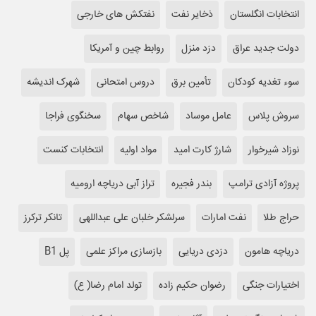
انتخابات انگلستان
ذخایر نفت
نفتکش های خارجی
دولت جدید عراق
دزد منزل
روابط چین و آمریکا
سوء تغدیه کودکان
تأمین برق
دروس امتحانی
شهرک اندیشه
سروش پلاس
عامل موساد
شاخص سهام
سخنگوی فراجا
نوزاد شیرخوار
شارژ کارت امید
مواد اولیه
انتخابات کنست
پروژه آزادی ترامپ
بندر فجیره
تراز آبی دریاچه ارومیه
حراج طلا
نفت امارات
سرلشکر خلبان علی عبداللهی
تانکر ترکرز
دریاچه هامون
دزدی دریایی
بازسازی مراکز علمی
پل B1
اختیارات جنگی
رضوان حکیم زاده
تولد امام رضا( ع)