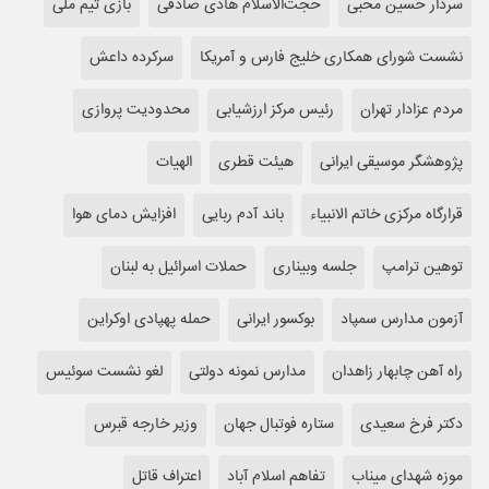
سردار حسین محبی
حجت‌الاسلام هادی صادقی
بازی تیم ملی
نشست شورای همکاری خلیج فارس و آمریکا
سرکرده داعش
مردم عزادار تهران
رئیس مرکز ارزشیابی
محدودیت پروازی
پژوهشگر موسیقی ایرانی
هیئت قطری
الهیات
قرارگاه مرکزی خاتم الانبیاء
باند آدم ربایی
افزایش دمای هوا
توهین ترامپ
جلسه وبیناری
حملات اسرائیل به لبنان
آزمون مدارس سمپاد
بوکسور ایرانی
حمله پهپادی اوکراین
راه آهن چابهار زاهدان
مدارس نمونه دولتی
لغو نشست سوئیس
دکتر فرخ سعیدی
ستاره فوتبال جهان
وزیر خارجه قبرس
موزه شهدای میناب
تفاهم اسلام آباد
اعتراف قاتل