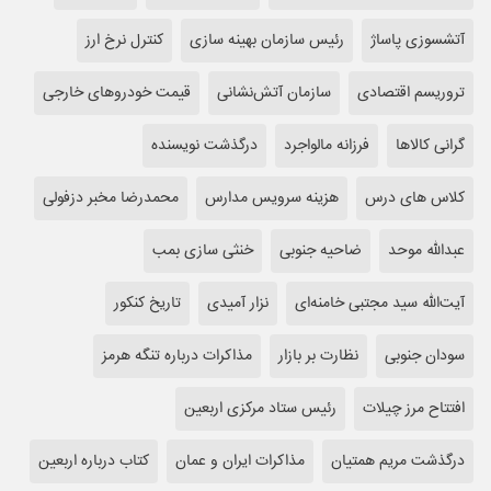
آتشسوزی پاساژ
رئیس سازمان بهینه سازی
کنترل نرخ ارز
تروریسم اقتصادی
سازمان آتش‌نشانی
قیمت خودروهای خارجی
گرانی کالاها
فرزانه مالواجرد
درگذشت نویسنده
کلاس های درس
هزینه سرویس مدارس
محمدرضا مخبر دزفولی
عبدالله موحد
ضاحیه جنوبی
خنثی سازی بمب
آیت‌الله سید مجتبی خامنه‌ای
نزار آمیدی
تاریخ کنکور
سودان جنوبی
نظارت بر بازار
مذاکرات درباره تنگه هرمز
افتتاح مرز چیلات
رئیس ستاد مرکزی اربعین
درگذشت مریم همتیان
مذاکرات ایران و عمان
کتاب درباره اربعین