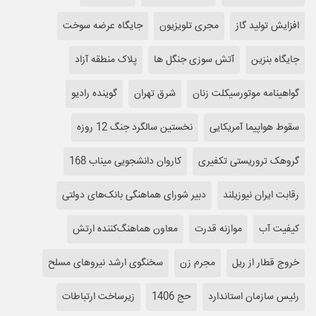
افزایش تولید گاز
مجری تلویزیون
جایگاه عرضه سوخت
جایگاه بنزین
آتش سوزی جنگل ها
پلاک منطقه آزاد
گواهینامه موتورسیکلت زنان
شرق تهران
گوینده رادیو
سقوط هواپیما آمریکایی
نخستین سالگرد جنگ 12 روزه
گروهک تروریستی تکفیری
کاروان دانشجویی میناب 168
رقابت ایران نیوزیلند
دبیر شورای هماهنگی بانک‌های دولتی
کیفیت آب
موازنه قدرت
معاون هماهنگ‌کننده ارتش
خروج قطار از ریل
مجرم زن
سخنگوی ارشد نیروهای مسلح
رئیس سازمان استاندارد
حج 1406
زیرساخت ارتباطات