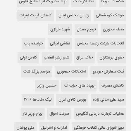
شکست آمریکا
تحلیلگر جنگ
نهاد مدیریت آبراه خلیج فارس
موشک کره شمالی
رئیس مجلس لبنان
کاهش قیمت لبنیات
محله محوری
ترمیم معدل
شهید خرازی
انتخابات هیئت رئیسه مجلس
نقاشی ایرانی
خواننده پاپ
حقوق پرستاران
خاک عراق
شعر رهبر انقلاب
کلاس اولی
ثبت سفارش خودرو
امتحانات حضوری
مراسم بزرگداشت
کاهش مصرف
پهپاد های حزب الله
حسین واژیر
سید علی مدنی زاده
بورس کالای ایران
لیگ ملت‌ها ۲۰۲۶
عملیات تجارت دریایی انگلیس
سرقت اموال
پیام وزیر کار
دبیر شورای عالی انقلاب فرهنگی
امارات و اسرائیل
ملی پوشان