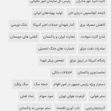
کارت امید مهر مادران
رئیس کل سازمان امور مالیاتی
لایحه کنوانسیون دریای خزر
تولید پهپادهای ایرانی
کاهش مصرف برق
آمار شهدای حملات اخیر آمریکا
بانک بورسی
شارژ کارت سوخت
تجارت ایران و پاکستان
کشتی های عربستان
صادرات نفت عراق
خسارت های جنگ تحمیلی
پایگاه آمریکا در اربیل عراق
تفحص پیکر شهدا
نخست‌وزیر پاکستان
اختلالات بانکی
دستیار ویژه رئیس جمهور در امور اقوام
حمله سگ
سگ ولگرد
سفر هوایی
کیفیت هوای تهران
سود سهام
نماد فملی
آذربایجان‌غربی
تاب آوری اقتصاد
سفر مومنی به پاکستان