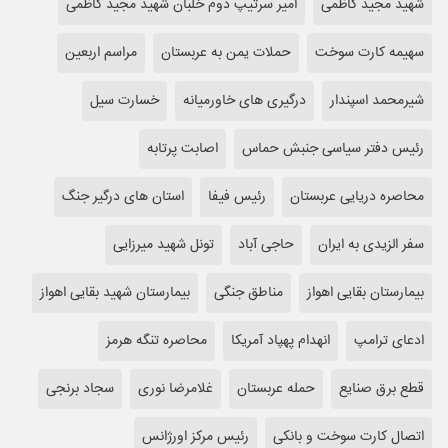
شهید مجید کاظمی
امیر سرتیپ دوم خلبان شهید مجید کاظمی
سهیمه کارت سوخت
حملات یمن به عربستان
مراسم اربعین
شیرمحمد اسپندار
درگیری های خاورمیانه
خسارت سیل
رئیس دفتر سیاسی جنبش حماس
اصابت پرتابه
محاصره دریایی عربستان
رئیس فیفا
استان های درگیر جنگ
سفر الزیدی به ایران
حاجی آباد
تونل شهید میرزایی
بیمارستان بقایی اهواز
مناطق جنگی
بیمارستان شهید بقایی اهواز
ادعای ترامپ
انهدام پهپاد آمریکا
محاصره تنگه هرمز
قطع برق صنایع
حمله عربستان
غلامرضا نوری
سجاد برنجی
اتصال کارت سوخت و بانکی
رئیس مرکز اورژانس