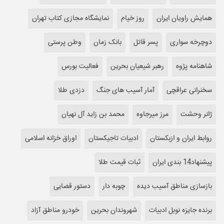
همایش راویان ایران
روز خیام
نمایشگاه مجازی کتاب تهران
دوچرخه سواری
پسر قاتل
بانک زمان
وطن پرستی
شاهنامه پژوه
رهبر شیعیان بحرین
فعالیت بورس
سخنرانی عراقچی
آمار آسیب های جنگ
دزدی طلا
ژانر وحشت
مرز میرجاوه
محمد بن زاید آل نهیان
روابط ایران و ازبکستان
ادبیات تاجیکستان
اوراق خزانه اسلامی
پیشنهاد14 بندی ایران
ثبات قیمت طلا
بازسازی مناطق آسیب دیده
چوبه دار
دستور قضایی
برنده جایزه نوبل ادبیات
شهروندان بحرین
خودرو مناطق آزاد